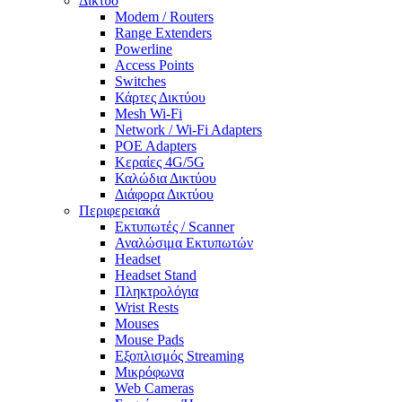
Δίκτυο
Modem / Routers
Range Extenders
Powerline
Access Points
Switches
Κάρτες Δικτύου
Mesh Wi-Fi
Network / Wi-Fi Adapters
POE Adapters
Κεραίες 4G/5G
Καλώδια Δικτύου
Διάφορα Δικτύου
Περιφερειακά
Εκτυπωτές / Scanner
Αναλώσιμα Εκτυπωτών
Headset
Headset Stand
Πληκτρολόγια
Wrist Rests
Mouses
Mouse Pads
Εξοπλισμός Streaming
Μικρόφωνα
Web Cameras