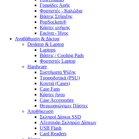
Γραφίδες Αφής
Φορτιστές - Καλώδια
Βάσεις Στήριξης
PopSockets®
Κάρτες μνήμης
Εικόνα - Ήχος
Αναβάθμιση & Δίκτυα
Desktop & Laptop
Laptops
Βάσεις / Cooling Pads
Φορτιστές Laptop
Hardware
Συστήματα Ψύξης
Τροφοδοτικά (PSU)
Κουτιά (Cases)
Case Fans
Κάρτες ήχου
Case Accessories
Θερμοαγώγιμες Πάστες
Αποθήκευση
Σκληροί Δίσκοι SSD
Αξεσουάρ Σκληρών Δίσκων
USB Flash
Card Readers