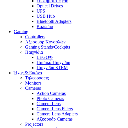
Συστήματα Ήχου
Optical Drives
UPS
USB Hub
Bluetooth Adapters
Καλώδια
Gaming
Controllers
Αξεσουάρ Κονσολών
Gaming Stands/Cockpits
Παιχνίδια
LEGO®
Παιδικά Παιχνίδια
Παιχνίδια STEM
Ήχος & Εικόνα
Τηλεοράσεις
Monitors
Cameras
Action Cameras
Photo Cameras
Camera Lens
Camera Lens Filters
Camera Lens Adapters
Αξεσουάρ Cameras
Projectors