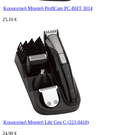
Κουρευτική Μηχανή ProfiCare PC-BHT 3014
25,10 €
Κουρευτική Μηχανή Life Gen C (221-0418)
24,90 €