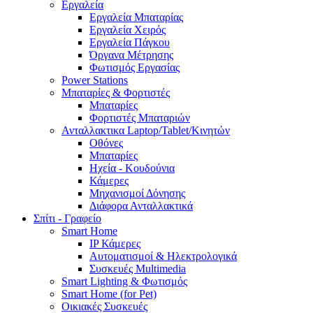
Εργαλεία
Εργαλεία Μπαταρίας
Εργαλεία Χειρός
Εργαλεία Πάγκου
Όργανα Μέτρησης
Φωτισμός Εργασίας
Power Stations
Μπαταρίες & Φορτιστές
Μπαταρίες
Φορτιστές Μπαταριών
Ανταλλακτικα Laptop/Tablet/Κινητών
Οθόνες
Μπαταρίες
Ηχεία - Κουδούνια
Κάμερες
Μηχανισμοί Δόνησης
Διάφορα Ανταλλακτικά
Σπίτι - Γραφείο
Smart Home
IP Κάμερες
Αυτοματισμοί & Ηλεκτρολογικά
Συσκευές Multimedia
Smart Lighting & Φωτισμός
Smart Home (for Pet)
Οικιακές Συσκευές