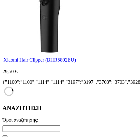
Xiaomi Hair Clipper (BHR5892EU)
29,50 €
{"1100":"1100","1114":"1114","3197":"3197","3703":"3703","392
ΑΝΑΖΗΤΗΣΗ
Όροι αναζήτησης: