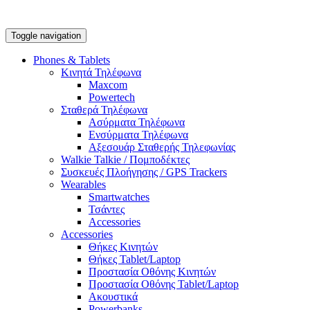
Toggle navigation
Phones & Tablets
Κινητά Τηλέφωνα
Maxcom
Powertech
Σταθερά Τηλέφωνα
Ασύρματα Τηλέφωνα
Ενσύρματα Τηλέφωνα
Αξεσουάρ Σταθερής Τηλεφωνίας
Walkie Talkie / Πομποδέκτες
Συσκευές Πλοήγησης / GPS Trackers
Wearables
Smartwatches
Τσάντες
Accessories
Accessories
Θήκες Κινητών
Θήκες Tablet/Laptop
Προστασία Οθόνης Κινητών
Προστασία Οθόνης Tablet/Laptop
Ακουστικά
Powerbanks