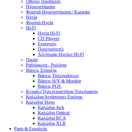
Οθόνες Προβολής
Ηχοσυστήματα
Φορητά Ηχοσυστήματα / Karaoke
Ηχεία
Φορητά Ηχεία
Hi-Fi
Ηχεία Hi-Fi
CD Players
Ενισχυτές
Προενισχυτές
Αξεσουάρ Ηχείων Hi-Fi
Πικάπ
Ραδιόφωνα - Ρολόγια
Βάσεις Στήριξης
Βάσεις Τηλεοράσεων
Βάσεις Η/Υ & Monitor
Βάσεις POS
Κεραίες/Τηλεχειριστήρια Τηλεόρασης
Καλώδια/Αντάπτορες Εικόνας
Καλώδια Ήχου
Καλώδια Jack
Καλώδια Optical
Καλώδια RCA
Καλώδια XLR
Parts & Εργαλεία