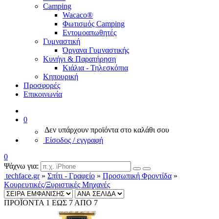
Camping
Wacaco®
Φωτισμός Camping
Εντομοαπωθητές
Γυμναστική
Όργανα Γυμναστικής
Κυνήγι & Παρατήρηση
Κιάλια - Τηλεσκόπια
Κηπουρική
Προσφορές
Επικοινωνία
0
Δεν υπάρχουν προϊόντα στο καλάθι σου
Είσοδος / εγγραφή
0
Ψάχνω για:
techface.gr
»
Σπίτι - Γραφείο
»
Προσωπική Φροντίδα
»
Κουρευτικές/Ξυριστικές Μηχανές
ΠΡΟΪΟΝΤΑ 1 ΕΩΣ 7 ΑΠΟ 7