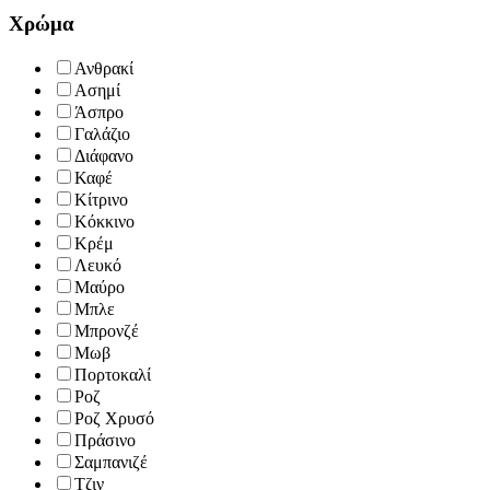
Χρώμα
Ανθρακί
Ασημί
Άσπρο
Γαλάζιο
Διάφανο
Καφέ
Κίτρινο
Κόκκινο
Κρέμ
Λευκό
Μαύρο
Μπλε
Μπρονζέ
Μωβ
Πορτοκαλί
Ροζ
Ροζ Χρυσό
Πράσινο
Σαμπανιζέ
Τζιν