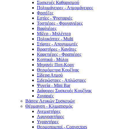
Συσκευές Καθαρισμού
Πολυμάγειρες - Ατμομάγειρες
Φριτέζες
Εστίες - Ψησταριές
Τοστιέρες - Φρυγανιέρες
Βαφλιέρες
Μίξερ - Μπλέντερ
Πολυκόπτες - Multi
Στίφτες - Αποχυμωτές
Βραστήρες - Κανάτες
Καφετιέρες - Φραπιέρες
Κοπτικά - Μύλοι
Μηχανές Ποπ-Κορν
Θερμόμετρα Κουζίνας
Σίδερα Ατμού
Σιδερώστρες - Απλώστρες
Ψυγεία - Mini Bar
Διάφορες Συσκευές Κουζίνας
Ζυγαριές
Βάσεις Λευκών Συσκευών
Θέρμανση - Κλιματισμός
Ανεμιστήρες
Αφυγραντήρες
Υγραντήρες
Θερμοπομποί - Convectors