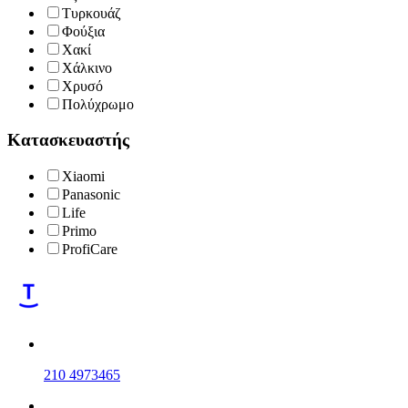
Τυρκουάζ
Φούξια
Χακί
Χάλκινο
Χρυσό
Πολύχρωμο
Κατασκευαστής
Xiaomi
Panasonic
Life
Primo
ProfiCare
210 4973465