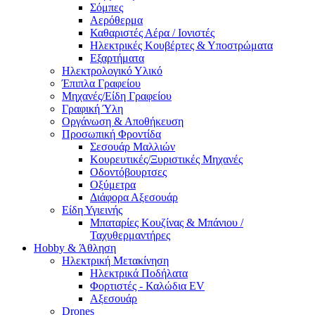
Σόμπες
Αερόθερμα
Καθαριστές Αέρα / Ιονιστές
Ηλεκτρικές Κουβέρτες & Υποστρώματα
Εξαρτήματα
Ηλεκτρολογικό Υλικό
Έπιπλα Γραφείου
Μηχανές/Είδη Γραφείου
Γραφική Ύλη
Οργάνωση & Αποθήκευση
Προσωπική Φροντίδα
Σεσουάρ Μαλλιών
Κουρευτικές/Ξυριστικές Μηχανές
Οδοντόβουρτσες
Οξύμετρα
Διάφορα Αξεσουάρ
Είδη Υγιεινής
Μπαταρίες Κουζίνας & Μπάνιου /
Ταχυθερμαντήρες
Ηobby & Άθληση
Ηλεκτρική Μετακίνηση
Ηλεκτρικά Ποδήλατα
Φορτιστές - Καλώδια EV
Αξεσουάρ
Drones