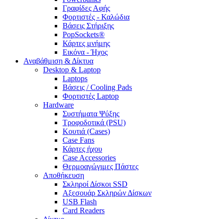
Γραφίδες Αφής
Φορτιστές - Καλώδια
Βάσεις Στήριξης
PopSockets®
Κάρτες μνήμης
Εικόνα - Ήχος
Αναβάθμιση & Δίκτυα
Desktop & Laptop
Laptops
Βάσεις / Cooling Pads
Φορτιστές Laptop
Hardware
Συστήματα Ψύξης
Τροφοδοτικά (PSU)
Κουτιά (Cases)
Case Fans
Κάρτες ήχου
Case Accessories
Θερμοαγώγιμες Πάστες
Αποθήκευση
Σκληροί Δίσκοι SSD
Αξεσουάρ Σκληρών Δίσκων
USB Flash
Card Readers