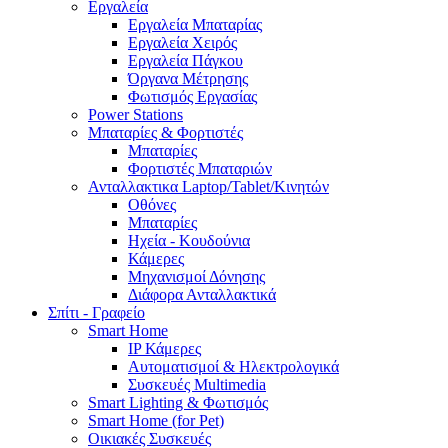
Εργαλεία
Εργαλεία Μπαταρίας
Εργαλεία Χειρός
Εργαλεία Πάγκου
Όργανα Μέτρησης
Φωτισμός Εργασίας
Power Stations
Μπαταρίες & Φορτιστές
Μπαταρίες
Φορτιστές Μπαταριών
Ανταλλακτικα Laptop/Tablet/Κινητών
Οθόνες
Μπαταρίες
Ηχεία - Κουδούνια
Κάμερες
Μηχανισμοί Δόνησης
Διάφορα Ανταλλακτικά
Σπίτι - Γραφείο
Smart Home
IP Κάμερες
Αυτοματισμοί & Ηλεκτρολογικά
Συσκευές Multimedia
Smart Lighting & Φωτισμός
Smart Home (for Pet)
Οικιακές Συσκευές