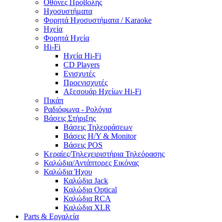
Οθόνες Προβολής
Ηχοσυστήματα
Φορητά Ηχοσυστήματα / Karaoke
Ηχεία
Φορητά Ηχεία
Hi-Fi
Ηχεία Hi-Fi
CD Players
Ενισχυτές
Προενισχυτές
Αξεσουάρ Ηχείων Hi-Fi
Πικάπ
Ραδιόφωνα - Ρολόγια
Βάσεις Στήριξης
Βάσεις Τηλεοράσεων
Βάσεις Η/Υ & Monitor
Βάσεις POS
Κεραίες/Τηλεχειριστήρια Τηλεόρασης
Καλώδια/Αντάπτορες Εικόνας
Καλώδια Ήχου
Καλώδια Jack
Καλώδια Optical
Καλώδια RCA
Καλώδια XLR
Parts & Εργαλεία