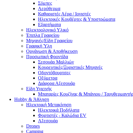
Σόμπες
Αερόθερμα
Καθαριστές Αέρα / Ιονιστές
Ηλεκτρικές Κουβέρτες & Υποστρώματα
Εξαρτήματα
Ηλεκτρολογικό Υλικό
Έπιπλα Γραφείου
Μηχανές/Είδη Γραφείου
Γραφική Ύλη
Οργάνωση & Αποθήκευση
Προσωπική Φροντίδα
Σεσουάρ Μαλλιών
Κουρευτικές/Ξυριστικές Μηχανές
Οδοντόβουρτσες
Οξύμετρα
Διάφορα Αξεσουάρ
Είδη Υγιεινής
Μπαταρίες Κουζίνας & Μπάνιου / Ταχυθερμαντή
Ηobby & Άθληση
Ηλεκτρική Μετακίνηση
Ηλεκτρικά Ποδήλατα
Φορτιστές - Καλώδια EV
Αξεσουάρ
Drones
Camping