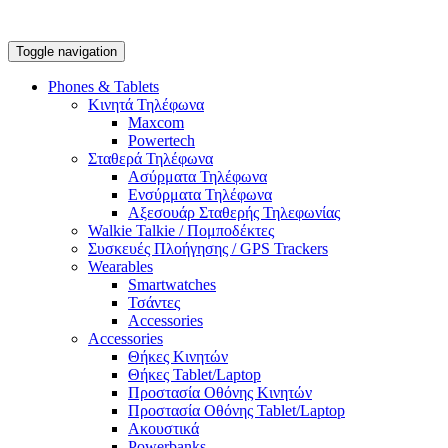
Toggle navigation
Phones & Tablets
Κινητά Τηλέφωνα
Maxcom
Powertech
Σταθερά Τηλέφωνα
Ασύρματα Τηλέφωνα
Ενσύρματα Τηλέφωνα
Αξεσουάρ Σταθερής Τηλεφωνίας
Walkie Talkie / Πομποδέκτες
Συσκευές Πλοήγησης / GPS Trackers
Wearables
Smartwatches
Τσάντες
Accessories
Accessories
Θήκες Κινητών
Θήκες Tablet/Laptop
Προστασία Οθόνης Κινητών
Προστασία Οθόνης Tablet/Laptop
Ακουστικά
Powerbanks