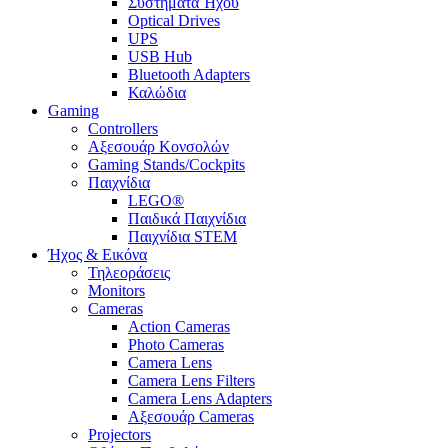
Συστήματα Ήχου
Optical Drives
UPS
USB Hub
Bluetooth Adapters
Καλώδια
Gaming
Controllers
Αξεσουάρ Κονσολών
Gaming Stands/Cockpits
Παιχνίδια
LEGO®
Παιδικά Παιχνίδια
Παιχνίδια STEM
Ήχος & Εικόνα
Τηλεοράσεις
Monitors
Cameras
Action Cameras
Photo Cameras
Camera Lens
Camera Lens Filters
Camera Lens Adapters
Αξεσουάρ Cameras
Projectors