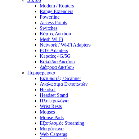
Δίκτυο
Modem / Routers
Range Extenders
Powerline
Access Points
Switches
Κάρτες Δικτύου
Mesh Wi-Fi
Network / Wi-Fi Adapters
POE Adapters
Κεραίες 4G/5G
Καλώδια Δικτύου
Διάφορα Δικτύου
Περιφερειακά
Εκτυπωτές / Scanner
Αναλώσιμα Εκτυπωτών
Headset
Headset Stand
Πληκτρολόγια
Wrist Rests
Mouses
Mouse Pads
Εξοπλισμός Streaming
Μικρόφωνα
Web Cameras