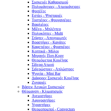
Συσκευές Καθαρισμού
Πολυμάγειρες - Ατμομάγειρες
Φριτέζες
Εστίες - Ψησταριές
Τοστιέρες - Φρυγανιέρες
Βαφλιέρες
Μίξερ - Μπλέντερ
Πολυκόπτες - Multi
Στίφτες - Αποχυμωτές
Βραστήρες - Κανάτες
Καφετιέρες - Φραπιέρες
Κοπτικά - Μύλοι
Μηχανές Ποπ-Κορν
Θερμόμετρα Κουζίνας
Σίδερα Ατμού
Σιδερώστρες - Απλώστρες
Ψυγεία - Mini Bar
Διάφορες Συσκευές Κουζίνας
Ζυγαριές
Βάσεις Λευκών Συσκευών
Θέρμανση - Κλιματισμός
Ανεμιστήρες
Αφυγραντήρες
Υγραντήρες
Θερμοπομποί - Convectors