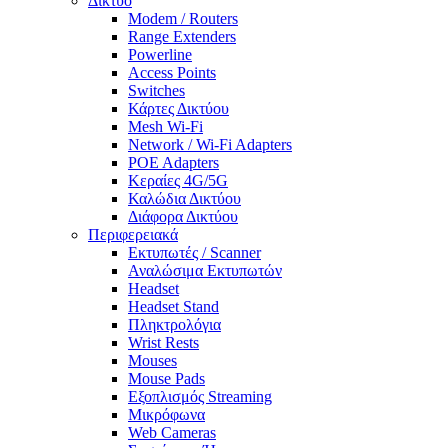
Δίκτυο
Modem / Routers
Range Extenders
Powerline
Access Points
Switches
Κάρτες Δικτύου
Mesh Wi-Fi
Network / Wi-Fi Adapters
POE Adapters
Κεραίες 4G/5G
Καλώδια Δικτύου
Διάφορα Δικτύου
Περιφερειακά
Εκτυπωτές / Scanner
Αναλώσιμα Εκτυπωτών
Headset
Headset Stand
Πληκτρολόγια
Wrist Rests
Mouses
Mouse Pads
Εξοπλισμός Streaming
Μικρόφωνα
Web Cameras