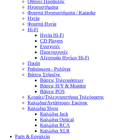
Οθόνες Προβολής
Ηχοσυστήματα
Φορητά Ηχοσυστήματα / Karaoke
Ηχεία
Φορητά Ηχεία
Hi-Fi
Ηχεία Hi-Fi
CD Players
Ενισχυτές
Προενισχυτές
Αξεσουάρ Ηχείων Hi-Fi
Πικάπ
Ραδιόφωνα - Ρολόγια
Βάσεις Στήριξης
Βάσεις Τηλεοράσεων
Βάσεις Η/Υ & Monitor
Βάσεις POS
Κεραίες/Τηλεχειριστήρια Τηλεόρασης
Καλώδια/Αντάπτορες Εικόνας
Καλώδια Ήχου
Καλώδια Jack
Καλώδια Optical
Καλώδια RCA
Καλώδια XLR
Parts & Εργαλεία