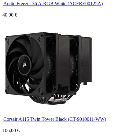
Arctic Freezer 36 A-RGB White (ACFRE00125A)
40,90 €
Corsair A115 Twin Tower Black (CT-9010011-WW)
106,00 €