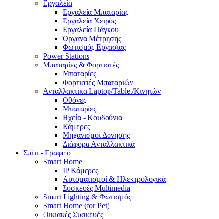
Εργαλεία
Εργαλεία Μπαταρίας
Εργαλεία Χειρός
Εργαλεία Πάγκου
Όργανα Μέτρησης
Φωτισμός Εργασίας
Power Stations
Μπαταρίες & Φορτιστές
Μπαταρίες
Φορτιστές Μπαταριών
Ανταλλακτικα Laptop/Tablet/Κινητών
Οθόνες
Μπαταρίες
Ηχεία - Κουδούνια
Κάμερες
Μηχανισμοί Δόνησης
Διάφορα Ανταλλακτικά
Σπίτι - Γραφείο
Smart Home
IP Κάμερες
Αυτοματισμοί & Ηλεκτρολογικά
Συσκευές Multimedia
Smart Lighting & Φωτισμός
Smart Home (for Pet)
Οικιακές Συσκευές