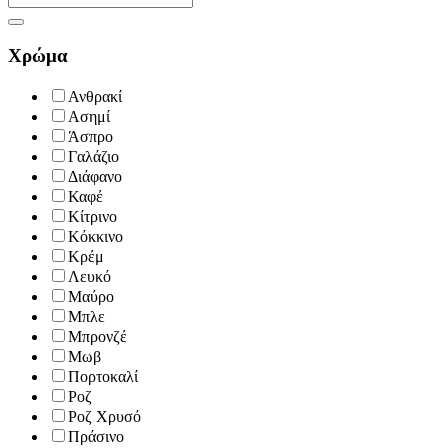
Χρώμα
Ανθρακί
Ασημί
Άσπρο
Γαλάζιο
Διάφανο
Καφέ
Κίτρινο
Κόκκινο
Κρέμ
Λευκό
Μαύρο
Μπλε
Μπρονζέ
Μωβ
Πορτοκαλί
Ροζ
Ροζ Χρυσό
Πράσινο