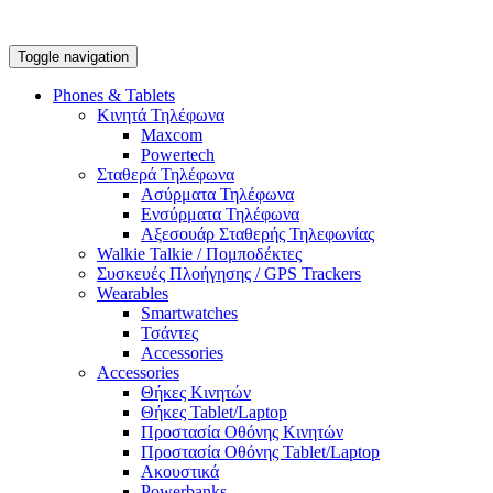
Toggle navigation
Phones & Tablets
Κινητά Τηλέφωνα
Maxcom
Powertech
Σταθερά Τηλέφωνα
Ασύρματα Τηλέφωνα
Ενσύρματα Τηλέφωνα
Αξεσουάρ Σταθερής Τηλεφωνίας
Walkie Talkie / Πομποδέκτες
Συσκευές Πλοήγησης / GPS Trackers
Wearables
Smartwatches
Τσάντες
Accessories
Accessories
Θήκες Κινητών
Θήκες Tablet/Laptop
Προστασία Οθόνης Κινητών
Προστασία Οθόνης Tablet/Laptop
Ακουστικά
Powerbanks