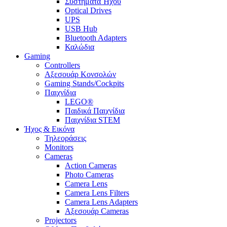
Συστήματα Ήχου
Optical Drives
UPS
USB Hub
Bluetooth Adapters
Καλώδια
Gaming
Controllers
Αξεσουάρ Κονσολών
Gaming Stands/Cockpits
Παιχνίδια
LEGO®
Παιδικά Παιχνίδια
Παιχνίδια STEM
Ήχος & Εικόνα
Τηλεοράσεις
Monitors
Cameras
Action Cameras
Photo Cameras
Camera Lens
Camera Lens Filters
Camera Lens Adapters
Αξεσουάρ Cameras
Projectors