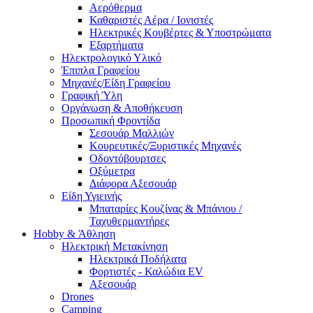
Αερόθερμα
Καθαριστές Αέρα / Ιονιστές
Ηλεκτρικές Κουβέρτες & Υποστρώματα
Εξαρτήματα
Ηλεκτρολογικό Υλικό
Έπιπλα Γραφείου
Μηχανές/Είδη Γραφείου
Γραφική Ύλη
Οργάνωση & Αποθήκευση
Προσωπική Φροντίδα
Σεσουάρ Μαλλιών
Κουρευτικές/Ξυριστικές Μηχανές
Οδοντόβουρτσες
Οξύμετρα
Διάφορα Αξεσουάρ
Είδη Υγιεινής
Μπαταρίες Κουζίνας & Μπάνιου /
Ταχυθερμαντήρες
Ηobby & Άθληση
Ηλεκτρική Μετακίνηση
Ηλεκτρικά Ποδήλατα
Φορτιστές - Καλώδια EV
Αξεσουάρ
Drones
Camping