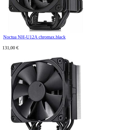
Noctua NH-U12A chromax.black
131,00 €