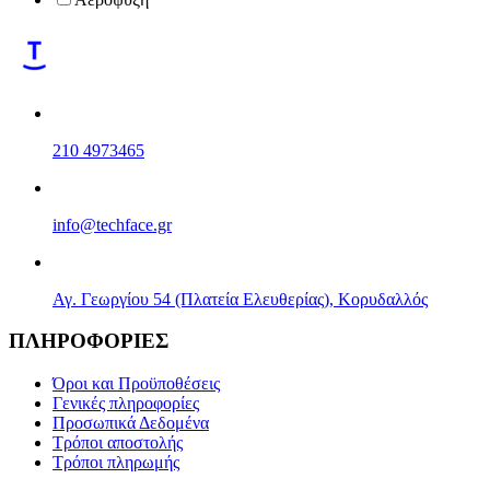
210 4973465
info@techface.gr
Αγ. Γεωργίου 54 (Πλατεία Ελευθερίας), Κορυδαλλός
ΠΛΗΡΟΦΟΡΙΕΣ
Όροι και Προϋποθέσεις
Γενικές πληροφορίες
Προσωπικά Δεδομένα
Τρόποι αποστολής
Τρόποι πληρωμής