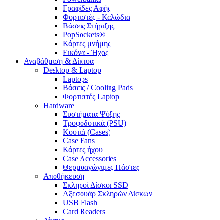
Γραφίδες Αφής
Φορτιστές - Καλώδια
Βάσεις Στήριξης
PopSockets®
Κάρτες μνήμης
Εικόνα - Ήχος
Αναβάθμιση & Δίκτυα
Desktop & Laptop
Laptops
Βάσεις / Cooling Pads
Φορτιστές Laptop
Hardware
Συστήματα Ψύξης
Τροφοδοτικά (PSU)
Κουτιά (Cases)
Case Fans
Κάρτες ήχου
Case Accessories
Θερμοαγώγιμες Πάστες
Αποθήκευση
Σκληροί Δίσκοι SSD
Αξεσουάρ Σκληρών Δίσκων
USB Flash
Card Readers