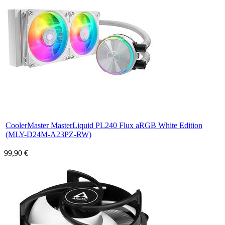
CoolerMaster MasterLiquid PL240 Flux aRGB White Edition
(MLY-D24M-A23PZ-RW)
99,90 €