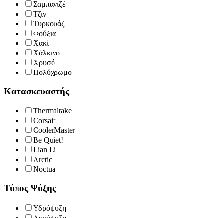
Σαμπανιζέ
Τζιν
Τυρκουάζ
Φούξια
Χακί
Χάλκινο
Χρυσό
Πολύχρωμο
Κατασκευαστής
Thermaltake
Corsair
CoolerMaster
Be Quiet!
Lian Li
Arctic
Noctua
Τύπος Ψύξης
Υδρόψυξη
Αερόψυξη