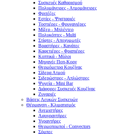
Συσκευές Καθαρισμού
Πολυμάγειρες - Ατμομάγειρες
Φριτέζες
Εστίες - Ψησταριές
Τοστιέρες - Φρυγανιέρες
Μίξερ - Μπλέντερ
Πολυκόπτες - Multi
Στίφτες - Αποχυμωτές
Βραστήρες - Κανάτες
Καφετιέρες - Φραπιέρες
Κοπτικά - Μύλοι
Μηχανές Ποπ-Κορν
Θερμόμετρα Κουζίνας
Σίδερα Ατμού
Σιδερώστρες - Απλώστρες
Ψυγεία - Mini Bar
Διάφορες Συσκευές Κουζίνας
Ζυγαριές
Βάσεις Λευκών Συσκευών
Θέρμανση - Κλιματισμός
Ανεμιστήρες
Αφυγραντήρες
Υγραντήρες
Θερμοπομποί - Convectors
Σόμπες