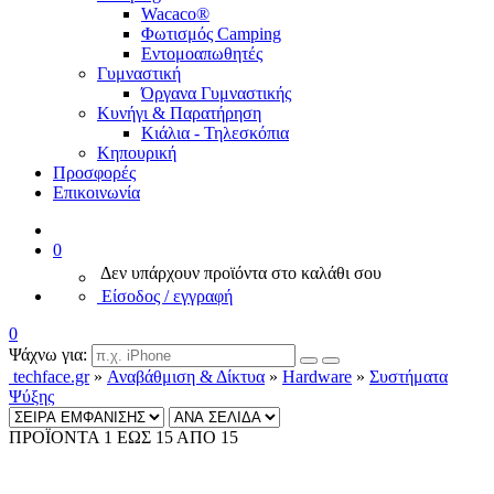
Wacaco®
Φωτισμός Camping
Εντομοαπωθητές
Γυμναστική
Όργανα Γυμναστικής
Κυνήγι & Παρατήρηση
Κιάλια - Τηλεσκόπια
Κηπουρική
Προσφορές
Επικοινωνία
0
Δεν υπάρχουν προϊόντα στο καλάθι σου
Είσοδος / εγγραφή
0
Ψάχνω για:
techface.gr
»
Αναβάθμιση & Δίκτυα
»
Hardware
»
Συστήματα
Ψύξης
ΠΡΟΪΟΝΤΑ 1 ΕΩΣ 15 ΑΠΟ 15