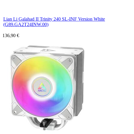
Lian Li Galahad II Trinity 240 SL-INF Version White
(G89.GA2T24INW.00)
136,90 €