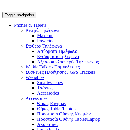
Toggle navigation
Phones & Tablets
Κινητά Τηλέφωνα
Maxcom
Powertech
Σταθερά Τηλέφωνα
Ασύρματα Τηλέφωνα
Ενσύρματα Τηλέφωνα
Αξεσουάρ Σταθερής Τηλεφωνίας
Walkie Talkie / Πομποδέκτες
Συσκευές Πλοήγησης / GPS Trackers
Wearables
Smartwatches
Τσάντες
Accessories
Accessories
Θήκες Κινητών
Θήκες Tablet/Laptop
Προστασία Οθόνης Κινητών
Προστασία Οθόνης Tablet/Laptop
Ακουστικά
Powerbanks