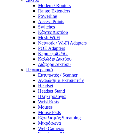
Δίκτυο
Modem / Routers
Range Extenders
Powerline
Access Points
Switches
Κάρτες Δικτύου
Mesh Wi-Fi
Network / Wi-Fi Adapters
POE Adapters
Κεραίες 4G/5G
Καλώδια Δικτύου
Διάφορα Δικτύου
Περιφερειακά
Εκτυπωτές / Scanner
Αναλώσιμα Εκτυπωτών
Headset
Headset Stand
Πληκτρολόγια
Wrist Rests
Mouses
Mouse Pads
Εξοπλισμός Streaming
Μικρόφωνα
Web Cameras