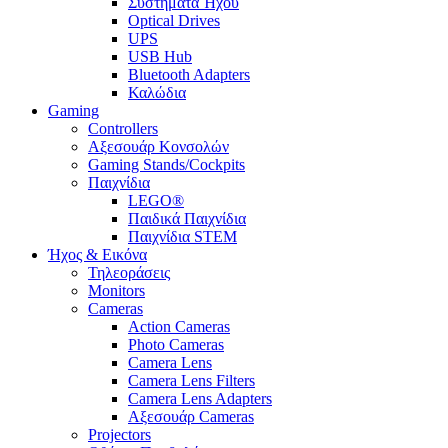
Συστήματα Ήχου
Optical Drives
UPS
USB Hub
Bluetooth Adapters
Καλώδια
Gaming
Controllers
Αξεσουάρ Κονσολών
Gaming Stands/Cockpits
Παιχνίδια
LEGO®
Παιδικά Παιχνίδια
Παιχνίδια STEM
Ήχος & Εικόνα
Τηλεοράσεις
Monitors
Cameras
Action Cameras
Photo Cameras
Camera Lens
Camera Lens Filters
Camera Lens Adapters
Αξεσουάρ Cameras
Projectors