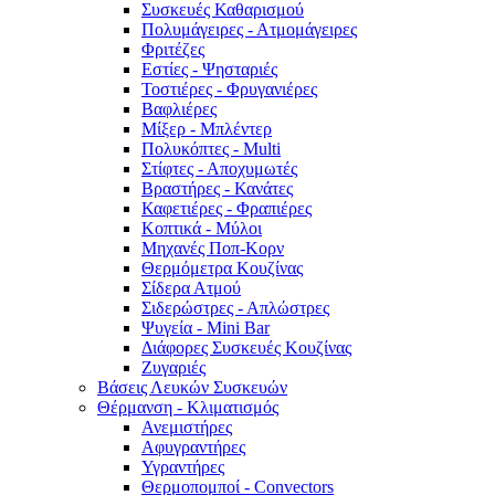
Συσκευές Καθαρισμού
Πολυμάγειρες - Ατμομάγειρες
Φριτέζες
Εστίες - Ψησταριές
Τοστιέρες - Φρυγανιέρες
Βαφλιέρες
Μίξερ - Μπλέντερ
Πολυκόπτες - Multi
Στίφτες - Αποχυμωτές
Βραστήρες - Κανάτες
Καφετιέρες - Φραπιέρες
Κοπτικά - Μύλοι
Μηχανές Ποπ-Κορν
Θερμόμετρα Κουζίνας
Σίδερα Ατμού
Σιδερώστρες - Απλώστρες
Ψυγεία - Mini Bar
Διάφορες Συσκευές Κουζίνας
Ζυγαριές
Βάσεις Λευκών Συσκευών
Θέρμανση - Κλιματισμός
Ανεμιστήρες
Αφυγραντήρες
Υγραντήρες
Θερμοπομποί - Convectors