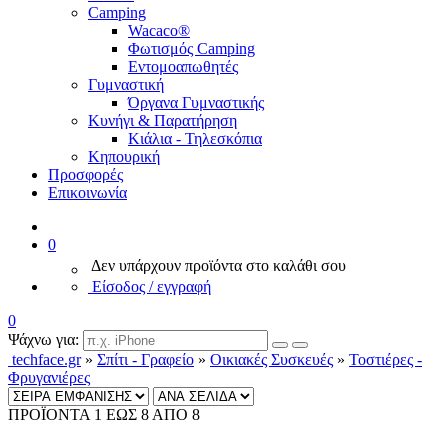
Camping
Wacaco®
Φωτισμός Camping
Εντομοαπωθητές
Γυμναστική
Όργανα Γυμναστικής
Κυνήγι & Παρατήρηση
Κιάλια - Τηλεσκόπια
Κηπουρική
Προσφορές
Επικοινωνία
0
Δεν υπάρχουν προϊόντα στο καλάθι σου
Είσοδος / εγγραφή
0
Ψάχνω για:
techface.gr
»
Σπίτι - Γραφείο
»
Οικιακές Συσκευές
»
Τοστιέρες -
Φρυγανιέρες
ΠΡΟΪΟΝΤΑ 1 ΕΩΣ 8 ΑΠΟ 8