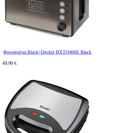
Φρυγανιέρα Black+Decker BXΤΟ900E Black
49,90 €