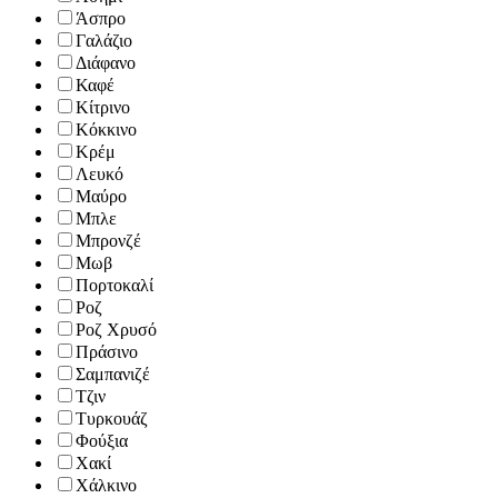
Άσπρο
Γαλάζιο
Διάφανο
Καφέ
Κίτρινο
Κόκκινο
Κρέμ
Λευκό
Μαύρο
Μπλε
Μπρονζέ
Μωβ
Πορτοκαλί
Ροζ
Ροζ Χρυσό
Πράσινο
Σαμπανιζέ
Τζιν
Τυρκουάζ
Φούξια
Χακί
Χάλκινο