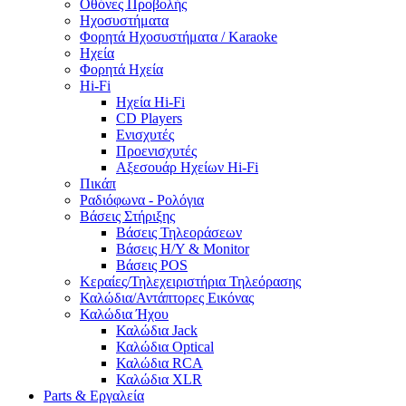
Οθόνες Προβολής
Ηχοσυστήματα
Φορητά Ηχοσυστήματα / Karaoke
Ηχεία
Φορητά Ηχεία
Hi-Fi
Ηχεία Hi-Fi
CD Players
Ενισχυτές
Προενισχυτές
Αξεσουάρ Ηχείων Hi-Fi
Πικάπ
Ραδιόφωνα - Ρολόγια
Βάσεις Στήριξης
Βάσεις Τηλεοράσεων
Βάσεις Η/Υ & Monitor
Βάσεις POS
Κεραίες/Τηλεχειριστήρια Τηλεόρασης
Καλώδια/Αντάπτορες Εικόνας
Καλώδια Ήχου
Καλώδια Jack
Καλώδια Optical
Καλώδια RCA
Καλώδια XLR
Parts & Εργαλεία