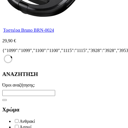
Τοστιέρα Bruno BRN-0024
29,90 €
{"1099":"1099","1100":"1100","1115":"1115","3928":"3928","395
ΑΝΑΖΗΤΗΣΗ
Όροι αναζήτησης:
Χρώμα
Ανθρακί
Ασημί