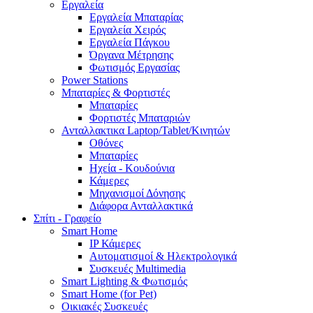
Εργαλεία
Εργαλεία Μπαταρίας
Εργαλεία Χειρός
Εργαλεία Πάγκου
Όργανα Μέτρησης
Φωτισμός Εργασίας
Power Stations
Μπαταρίες & Φορτιστές
Μπαταρίες
Φορτιστές Μπαταριών
Ανταλλακτικα Laptop/Tablet/Κινητών
Οθόνες
Μπαταρίες
Ηχεία - Κουδούνια
Κάμερες
Μηχανισμοί Δόνησης
Διάφορα Ανταλλακτικά
Σπίτι - Γραφείο
Smart Home
IP Κάμερες
Αυτοματισμοί & Ηλεκτρολογικά
Συσκευές Multimedia
Smart Lighting & Φωτισμός
Smart Home (for Pet)
Οικιακές Συσκευές