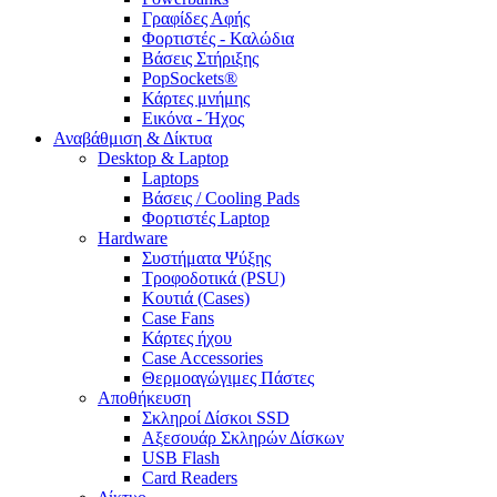
Γραφίδες Αφής
Φορτιστές - Καλώδια
Βάσεις Στήριξης
PopSockets®
Κάρτες μνήμης
Εικόνα - Ήχος
Αναβάθμιση & Δίκτυα
Desktop & Laptop
Laptops
Βάσεις / Cooling Pads
Φορτιστές Laptop
Hardware
Συστήματα Ψύξης
Τροφοδοτικά (PSU)
Κουτιά (Cases)
Case Fans
Κάρτες ήχου
Case Accessories
Θερμοαγώγιμες Πάστες
Αποθήκευση
Σκληροί Δίσκοι SSD
Αξεσουάρ Σκληρών Δίσκων
USB Flash
Card Readers