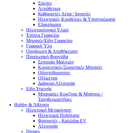
Σόμπες
Αερόθερμα
Καθαριστές Αέρα / Ιονιστές
Ηλεκτρικές Κουβέρτες & Υποστρώματα
Εξαρτήματα
Ηλεκτρολογικό Υλικό
Έπιπλα Γραφείου
Μηχανές/Είδη Γραφείου
Γραφική Ύλη
Οργάνωση & Αποθήκευση
Προσωπική Φροντίδα
Σεσουάρ Μαλλιών
Κουρευτικές/Ξυριστικές Μηχανές
Οδοντόβουρτσες
Οξύμετρα
Διάφορα Αξεσουάρ
Είδη Υγιεινής
Μπαταρίες Κουζίνας & Μπάνιου /
Ταχυθερμαντήρες
Ηobby & Άθληση
Ηλεκτρική Μετακίνηση
Ηλεκτρικά Ποδήλατα
Φορτιστές - Καλώδια EV
Αξεσουάρ
Drones