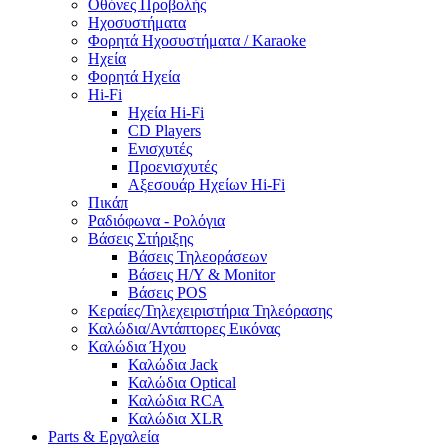
Οθόνες Προβολής
Ηχοσυστήματα
Φορητά Ηχοσυστήματα / Karaoke
Ηχεία
Φορητά Ηχεία
Hi-Fi
Ηχεία Hi-Fi
CD Players
Ενισχυτές
Προενισχυτές
Αξεσουάρ Ηχείων Hi-Fi
Πικάπ
Ραδιόφωνα - Ρολόγια
Βάσεις Στήριξης
Βάσεις Τηλεοράσεων
Βάσεις Η/Υ & Monitor
Βάσεις POS
Κεραίες/Τηλεχειριστήρια Τηλεόρασης
Καλώδια/Αντάπτορες Εικόνας
Καλώδια Ήχου
Καλώδια Jack
Καλώδια Optical
Καλώδια RCA
Καλώδια XLR
Parts & Εργαλεία