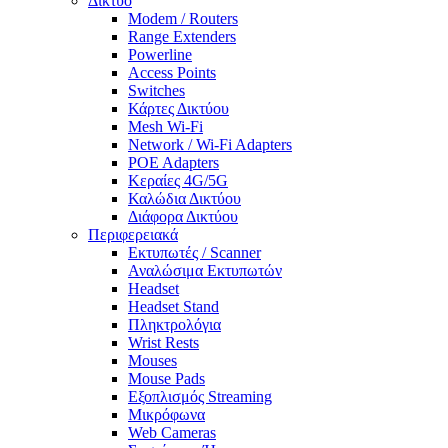
Δίκτυο
Modem / Routers
Range Extenders
Powerline
Access Points
Switches
Κάρτες Δικτύου
Mesh Wi-Fi
Network / Wi-Fi Adapters
POE Adapters
Κεραίες 4G/5G
Καλώδια Δικτύου
Διάφορα Δικτύου
Περιφερειακά
Εκτυπωτές / Scanner
Αναλώσιμα Εκτυπωτών
Headset
Headset Stand
Πληκτρολόγια
Wrist Rests
Mouses
Mouse Pads
Εξοπλισμός Streaming
Μικρόφωνα
Web Cameras