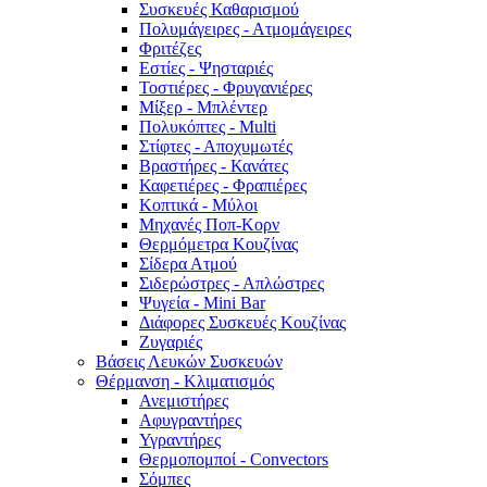
Συσκευές Καθαρισμού
Πολυμάγειρες - Ατμομάγειρες
Φριτέζες
Εστίες - Ψησταριές
Τοστιέρες - Φρυγανιέρες
Μίξερ - Μπλέντερ
Πολυκόπτες - Multi
Στίφτες - Αποχυμωτές
Βραστήρες - Κανάτες
Καφετιέρες - Φραπιέρες
Κοπτικά - Μύλοι
Μηχανές Ποπ-Κορν
Θερμόμετρα Κουζίνας
Σίδερα Ατμού
Σιδερώστρες - Απλώστρες
Ψυγεία - Mini Bar
Διάφορες Συσκευές Κουζίνας
Ζυγαριές
Βάσεις Λευκών Συσκευών
Θέρμανση - Κλιματισμός
Ανεμιστήρες
Αφυγραντήρες
Υγραντήρες
Θερμοπομποί - Convectors
Σόμπες