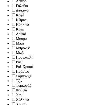
Άσπρο
Γαλάζιο
Διάφανο
Καφέ
Κίτρινο
Κόκκινο
Κρέμ
Λευκό
Μαύρο
Μπλε
Μπρονζέ
Μωβ
Πορτοκαλί
Ροζ
Ροζ Χρυσό
Πράσινο
Σαμπανιζέ
Τζιν
Τυρκουάζ
Φούξια
Χακί
Χάλκινο
Χρυσό