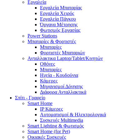
Εργαλεία
Εργαλεία Μπαταρίας
Εργαλεία Χειρός
Εργαλεία Πάγκου
Όργανα Μέτρησης
Φωτισμός Εργασίας
Power Stations
Μπαταρίες & Φορτιστές
Μπαταρίες
Φορτιστές Μπαταριών
Ανταλλακτικα Laptop/Tablet/Κινητών
Οθόνες
Μπαταρίες
Ηχεία - Κουδούνια
Κάμερες
Μηχανισμοί Δόνησης
Διάφορα Ανταλλακτικά
Σπίτι - Γραφείο
Smart Home
IP Κάμερες
Αυτοματισμοί & Ηλεκτρολογικά
Συσκευές Multimedia
Smart Lighting & Φωτισμός
Smart Home (for Pet)
Οικιακές Συσκευές