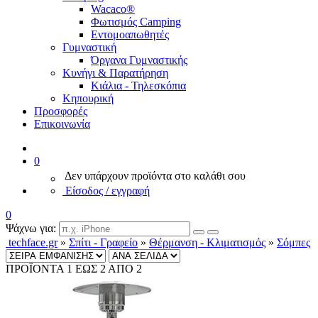
Wacaco®
Φωτισμός Camping
Εντομοαπωθητές
Γυμναστική
Όργανα Γυμναστικής
Κυνήγι & Παρατήρηση
Κιάλια - Τηλεσκόπια
Κηπουρική
Προσφορές
Επικοινωνία
0
Δεν υπάρχουν προϊόντα στο καλάθι σου
Είσοδος / εγγραφή
0
Ψάχνω για:
techface.gr
»
Σπίτι - Γραφείο
»
Θέρμανση - Κλιματισμός
»
Σόμπες
ΠΡΟΪΟΝΤΑ 1 ΕΩΣ 2 ΑΠΟ 2