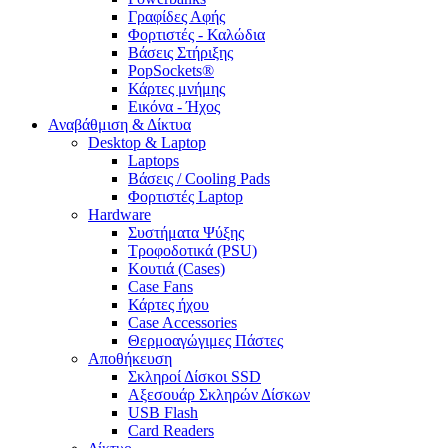
Γραφίδες Αφής
Φορτιστές - Καλώδια
Βάσεις Στήριξης
PopSockets®
Κάρτες μνήμης
Εικόνα - Ήχος
Αναβάθμιση & Δίκτυα
Desktop & Laptop
Laptops
Βάσεις / Cooling Pads
Φορτιστές Laptop
Hardware
Συστήματα Ψύξης
Τροφοδοτικά (PSU)
Κουτιά (Cases)
Case Fans
Κάρτες ήχου
Case Accessories
Θερμοαγώγιμες Πάστες
Αποθήκευση
Σκληροί Δίσκοι SSD
Αξεσουάρ Σκληρών Δίσκων
USB Flash
Card Readers