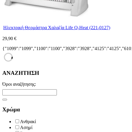
Ηλεκτρική Θερμάστρα Χαλαζία Life Q-Heat (221-0127)
29,90 €
{"1099":"1099","1100":"1100","3928":"3928","4125":"4125","610
ΑΝΑΖΗΤΗΣΗ
Όροι αναζήτησης:
Χρώμα
Ανθρακί
Ασημί