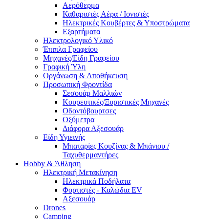
Αερόθερμα
Καθαριστές Αέρα / Ιονιστές
Ηλεκτρικές Κουβέρτες & Υποστρώματα
Εξαρτήματα
Ηλεκτρολογικό Υλικό
Έπιπλα Γραφείου
Μηχανές/Είδη Γραφείου
Γραφική Ύλη
Οργάνωση & Αποθήκευση
Προσωπική Φροντίδα
Σεσουάρ Μαλλιών
Κουρευτικές/Ξυριστικές Μηχανές
Οδοντόβουρτσες
Οξύμετρα
Διάφορα Αξεσουάρ
Είδη Υγιεινής
Μπαταρίες Κουζίνας & Μπάνιου /
Ταχυθερμαντήρες
Ηobby & Άθληση
Ηλεκτρική Μετακίνηση
Ηλεκτρικά Ποδήλατα
Φορτιστές - Καλώδια EV
Αξεσουάρ
Drones
Camping