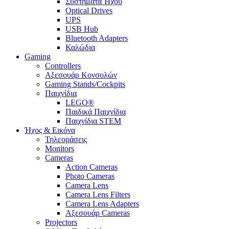
Συστήματα Ήχου
Optical Drives
UPS
USB Hub
Bluetooth Adapters
Καλώδια
Gaming
Controllers
Αξεσουάρ Κονσολών
Gaming Stands/Cockpits
Παιχνίδια
LEGO®
Παιδικά Παιχνίδια
Παιχνίδια STEM
Ήχος & Εικόνα
Τηλεοράσεις
Monitors
Cameras
Action Cameras
Photo Cameras
Camera Lens
Camera Lens Filters
Camera Lens Adapters
Αξεσουάρ Cameras
Projectors