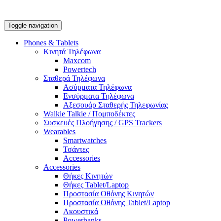
Toggle navigation
Phones & Tablets
Κινητά Τηλέφωνα
Maxcom
Powertech
Σταθερά Τηλέφωνα
Ασύρματα Τηλέφωνα
Ενσύρματα Τηλέφωνα
Αξεσουάρ Σταθερής Τηλεφωνίας
Walkie Talkie / Πομποδέκτες
Συσκευές Πλοήγησης / GPS Trackers
Wearables
Smartwatches
Τσάντες
Accessories
Accessories
Θήκες Κινητών
Θήκες Tablet/Laptop
Προστασία Οθόνης Κινητών
Προστασία Οθόνης Tablet/Laptop
Ακουστικά
Powerbanks