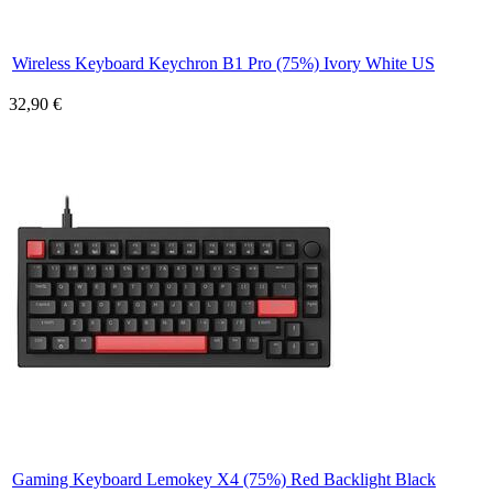
Wireless Keyboard Keychron B1 Pro (75%) Ivory White US
32,90 €
Gaming Keyboard Lemokey X4 (75%) Red Backlight Black