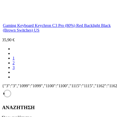
Gaming Keyboard Keychron C3 Pro (80%) Red Backlight Black
(Brown Switches) US
35,90 €
1
2
3
{"3":"3","1099":"1099","1100":"1100","1115":"1115","1162":"11
ΑΝΑΖΗΤΗΣΗ