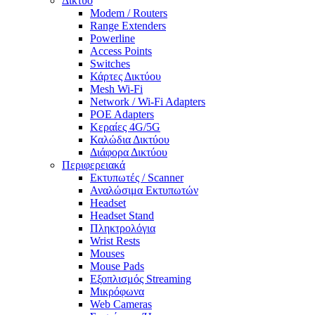
Δίκτυο
Modem / Routers
Range Extenders
Powerline
Access Points
Switches
Κάρτες Δικτύου
Mesh Wi-Fi
Network / Wi-Fi Adapters
POE Adapters
Κεραίες 4G/5G
Καλώδια Δικτύου
Διάφορα Δικτύου
Περιφερειακά
Εκτυπωτές / Scanner
Αναλώσιμα Εκτυπωτών
Headset
Headset Stand
Πληκτρολόγια
Wrist Rests
Mouses
Mouse Pads
Εξοπλισμός Streaming
Μικρόφωνα
Web Cameras