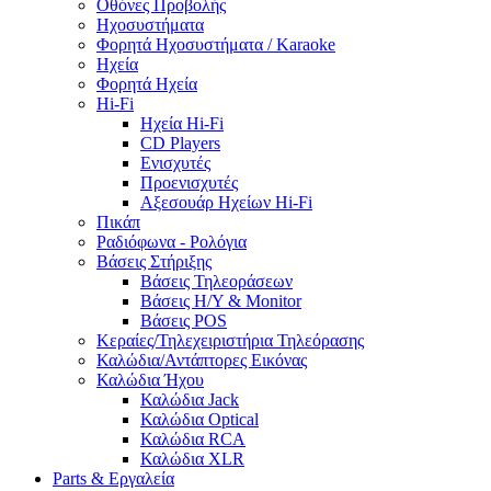
Οθόνες Προβολής
Ηχοσυστήματα
Φορητά Ηχοσυστήματα / Karaoke
Ηχεία
Φορητά Ηχεία
Hi-Fi
Ηχεία Hi-Fi
CD Players
Ενισχυτές
Προενισχυτές
Αξεσουάρ Ηχείων Hi-Fi
Πικάπ
Ραδιόφωνα - Ρολόγια
Βάσεις Στήριξης
Βάσεις Τηλεοράσεων
Βάσεις Η/Υ & Monitor
Βάσεις POS
Κεραίες/Τηλεχειριστήρια Τηλεόρασης
Καλώδια/Αντάπτορες Εικόνας
Καλώδια Ήχου
Καλώδια Jack
Καλώδια Optical
Καλώδια RCA
Καλώδια XLR
Parts & Εργαλεία