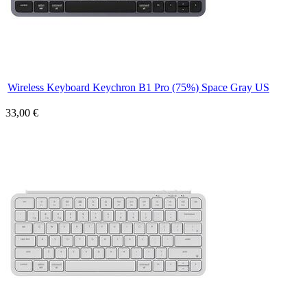
Wireless Keyboard Keychron B1 Pro (75%) Space Gray US
33,00 €