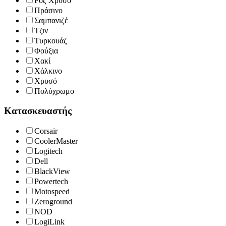
Ροζ Χρυσό
Πράσινο
Σαμπανιζέ
Τζιν
Τυρκουάζ
Φούξια
Χακί
Χάλκινο
Χρυσό
Πολύχρωμο
Κατασκευαστής
Corsair
CoolerMaster
Logitech
Dell
BlackView
Powertech
Motospeed
Zeroground
NOD
LogiLink