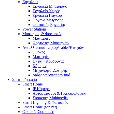
Εργαλεία
Εργαλεία Μπαταρίας
Εργαλεία Χειρός
Εργαλεία Πάγκου
Όργανα Μέτρησης
Φωτισμός Εργασίας
Power Stations
Μπαταρίες & Φορτιστές
Μπαταρίες
Φορτιστές Μπαταριών
Ανταλλακτικα Laptop/Tablet/Κινητών
Οθόνες
Μπαταρίες
Ηχεία - Κουδούνια
Κάμερες
Μηχανισμοί Δόνησης
Διάφορα Ανταλλακτικά
Σπίτι - Γραφείο
Smart Home
IP Κάμερες
Αυτοματισμοί & Ηλεκτρολογικά
Συσκευές Multimedia
Smart Lighting & Φωτισμός
Smart Home (for Pet)
Οικιακές Συσκευές