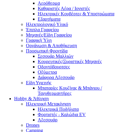
Αερόθερμα
Καθαριστές Αέρα / Ιονιστές
Ηλεκτρικές Κουβέρτες & Υποστρώματα
Εξαρτήματα
Ηλεκτρολογικό Υλικό
Έπιπλα Γραφείου
Μηχανές/Είδη Γραφείου
Γραφική Ύλη
Οργάνωση & Αποθήκευση
Προσωπική Φροντίδα
Σεσουάρ Μαλλιών
Κουρευτικές/Ξυριστικές Μηχανές
Οδοντόβουρτσες
Οξύμετρα
Διάφορα Αξεσουάρ
Είδη Υγιεινής
Μπαταρίες Κουζίνας & Μπάνιου /
Ταχυθερμαντήρες
Ηobby & Άθληση
Ηλεκτρική Μετακίνηση
Ηλεκτρικά Ποδήλατα
Φορτιστές - Καλώδια EV
Αξεσουάρ
Drones
Camping