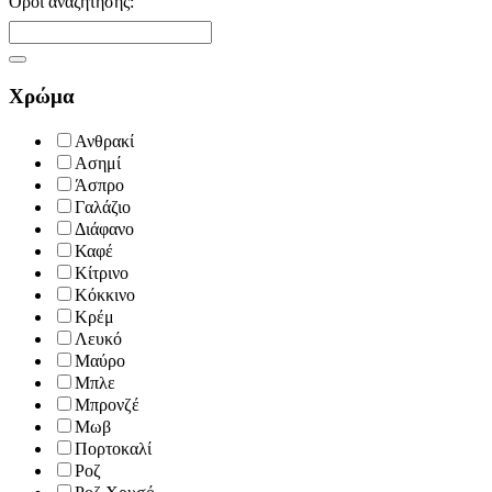
Όροι αναζήτησης:
Χρώμα
Ανθρακί
Ασημί
Άσπρο
Γαλάζιο
Διάφανο
Καφέ
Κίτρινο
Κόκκινο
Κρέμ
Λευκό
Μαύρο
Μπλε
Μπρονζέ
Μωβ
Πορτοκαλί
Ροζ