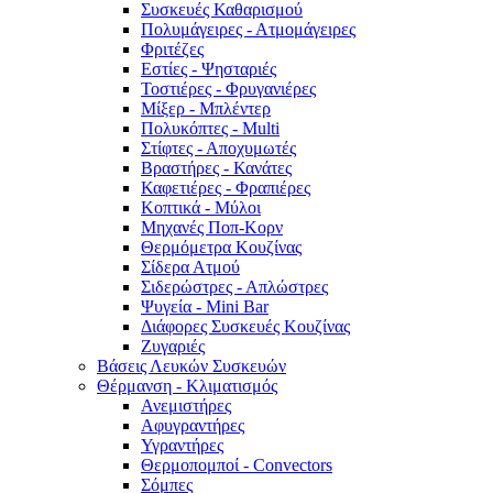
Συσκευές Καθαρισμού
Πολυμάγειρες - Ατμομάγειρες
Φριτέζες
Εστίες - Ψησταριές
Τοστιέρες - Φρυγανιέρες
Μίξερ - Μπλέντερ
Πολυκόπτες - Multi
Στίφτες - Αποχυμωτές
Βραστήρες - Κανάτες
Καφετιέρες - Φραπιέρες
Κοπτικά - Μύλοι
Μηχανές Ποπ-Κορν
Θερμόμετρα Κουζίνας
Σίδερα Ατμού
Σιδερώστρες - Απλώστρες
Ψυγεία - Mini Bar
Διάφορες Συσκευές Κουζίνας
Ζυγαριές
Βάσεις Λευκών Συσκευών
Θέρμανση - Κλιματισμός
Ανεμιστήρες
Αφυγραντήρες
Υγραντήρες
Θερμοπομποί - Convectors
Σόμπες