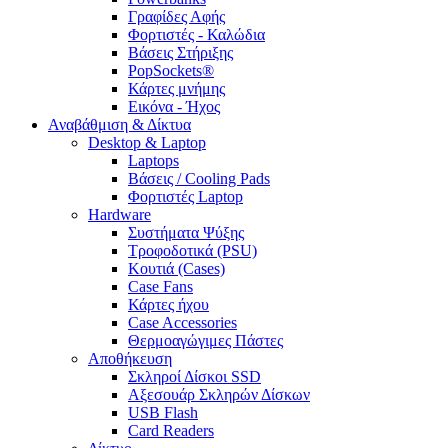
Γραφίδες Αφής
Φορτιστές - Καλώδια
Βάσεις Στήριξης
PopSockets®
Κάρτες μνήμης
Εικόνα - Ήχος
Αναβάθμιση & Δίκτυα
Desktop & Laptop
Laptops
Βάσεις / Cooling Pads
Φορτιστές Laptop
Hardware
Συστήματα Ψύξης
Τροφοδοτικά (PSU)
Κουτιά (Cases)
Case Fans
Κάρτες ήχου
Case Accessories
Θερμοαγώγιμες Πάστες
Αποθήκευση
Σκληροί Δίσκοι SSD
Αξεσουάρ Σκληρών Δίσκων
USB Flash
Card Readers