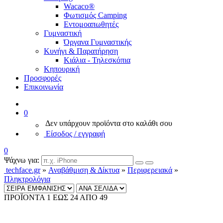
Wacaco®
Φωτισμός Camping
Εντομοαπωθητές
Γυμναστική
Όργανα Γυμναστικής
Κυνήγι & Παρατήρηση
Κιάλια - Τηλεσκόπια
Κηπουρική
Προσφορές
Επικοινωνία
0
Δεν υπάρχουν προϊόντα στο καλάθι σου
Είσοδος / εγγραφή
0
Ψάχνω για:
techface.gr
»
Αναβάθμιση & Δίκτυα
»
Περιφερειακά
»
Πληκτρολόγια
ΠΡΟΪΟΝΤΑ 1 ΕΩΣ 24 ΑΠΟ 49