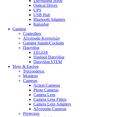
Συστήματα Ήχου
Optical Drives
UPS
USB Hub
Bluetooth Adapters
Καλώδια
Gaming
Controllers
Αξεσουάρ Κονσολών
Gaming Stands/Cockpits
Παιχνίδια
LEGO®
Παιδικά Παιχνίδια
Παιχνίδια STEM
Ήχος & Εικόνα
Τηλεοράσεις
Monitors
Cameras
Action Cameras
Photo Cameras
Camera Lens
Camera Lens Filters
Camera Lens Adapters
Αξεσουάρ Cameras
Projectors