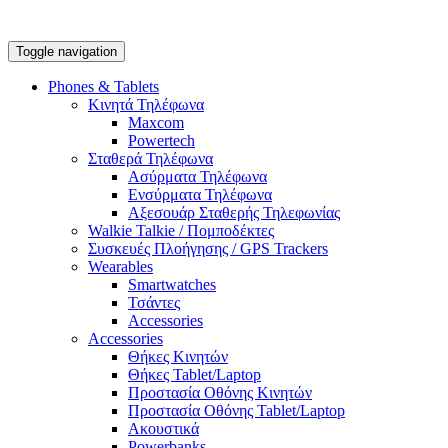
Toggle navigation
Phones & Tablets
Κινητά Τηλέφωνα
Maxcom
Powertech
Σταθερά Τηλέφωνα
Ασύρματα Τηλέφωνα
Ενσύρματα Τηλέφωνα
Αξεσουάρ Σταθερής Τηλεφωνίας
Walkie Talkie / Πομποδέκτες
Συσκευές Πλοήγησης / GPS Trackers
Wearables
Smartwatches
Τσάντες
Accessories
Accessories
Θήκες Κινητών
Θήκες Tablet/Laptop
Προστασία Οθόνης Κινητών
Προστασία Οθόνης Tablet/Laptop
Ακουστικά
Powerbanks