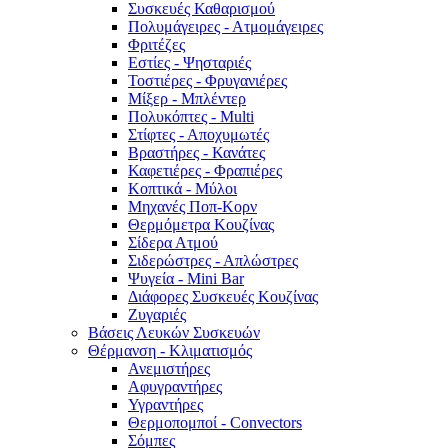
Συσκευές Καθαρισμού
Πολυμάγειρες - Ατμομάγειρες
Φριτέζες
Εστίες - Ψησταριές
Τοστιέρες - Φρυγανιέρες
Μίξερ - Μπλέντερ
Πολυκόπτες - Multi
Στίφτες - Αποχυμωτές
Βραστήρες - Κανάτες
Καφετιέρες - Φραπιέρες
Κοπτικά - Μύλοι
Μηχανές Ποπ-Κορν
Θερμόμετρα Κουζίνας
Σίδερα Ατμού
Σιδερώστρες - Απλώστρες
Ψυγεία - Mini Bar
Διάφορες Συσκευές Κουζίνας
Ζυγαριές
Βάσεις Λευκών Συσκευών
Θέρμανση - Κλιματισμός
Ανεμιστήρες
Αφυγραντήρες
Υγραντήρες
Θερμοπομποί - Convectors
Σόμπες