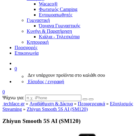
Wacaco®
Φωτισμός Camping
Εντομοαπωθητές
Γυμναστική
Όργανα Γυμναστικής
Κυνήγι & Παρατήρηση
Κιάλια - Τηλεσκόπια
Κηπουρική
Προσφορές
Επικοινωνία
0
Δεν υπάρχουν προϊόντα στο καλάθι σου
Είσοδος / εγγραφή
0
Ψάχνω για:
techface.gr
»
Αναβάθμιση & Δίκτυα
»
Περιφερειακά
»
Εξοπλισμός
Streaming
»
Zhiyun Smooth 5S AI (SM120)
Zhiyun Smooth 5S AI (SM120)