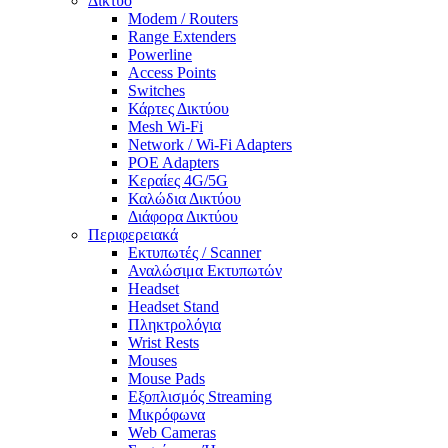
Δίκτυο
Modem / Routers
Range Extenders
Powerline
Access Points
Switches
Κάρτες Δικτύου
Mesh Wi-Fi
Network / Wi-Fi Adapters
POE Adapters
Κεραίες 4G/5G
Καλώδια Δικτύου
Διάφορα Δικτύου
Περιφερειακά
Εκτυπωτές / Scanner
Αναλώσιμα Εκτυπωτών
Headset
Headset Stand
Πληκτρολόγια
Wrist Rests
Mouses
Mouse Pads
Εξοπλισμός Streaming
Μικρόφωνα
Web Cameras