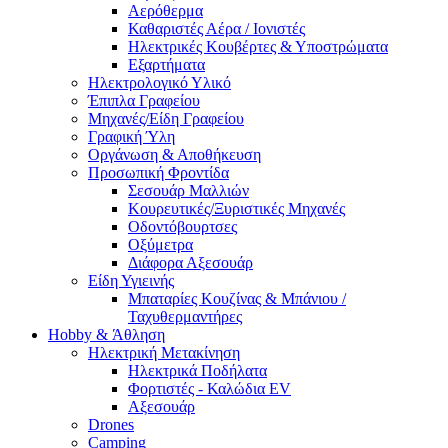
Αερόθερμα
Καθαριστές Αέρα / Ιονιστές
Ηλεκτρικές Κουβέρτες & Υποστρώματα
Εξαρτήματα
Ηλεκτρολογικό Υλικό
Έπιπλα Γραφείου
Μηχανές/Είδη Γραφείου
Γραφική Ύλη
Οργάνωση & Αποθήκευση
Προσωπική Φροντίδα
Σεσουάρ Μαλλιών
Κουρευτικές/Ξυριστικές Μηχανές
Οδοντόβουρτσες
Οξύμετρα
Διάφορα Αξεσουάρ
Είδη Υγιεινής
Μπαταρίες Κουζίνας & Μπάνιου /
Ταχυθερμαντήρες
Ηobby & Άθληση
Ηλεκτρική Μετακίνηση
Ηλεκτρικά Ποδήλατα
Φορτιστές - Καλώδια EV
Αξεσουάρ
Drones
Camping