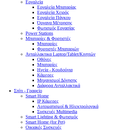
Εργαλεία
Εργαλεία Μπαταρίας
Εργαλεία Χειρός
Εργαλεία Πάγκου
Όργανα Μέτρησης
Φωτισμός Εργασίας
Power Stations
Μπαταρίες & Φορτιστές
Μπαταρίες
Φορτιστές Μπαταριών
Ανταλλακτικα Laptop/Tablet/Κινητών
Οθόνες
Μπαταρίες
Ηχεία - Κουδούνια
Κάμερες
Μηχανισμοί Δόνησης
Διάφορα Ανταλλακτικά
Σπίτι - Γραφείο
Smart Home
IP Κάμερες
Αυτοματισμοί & Ηλεκτρολογικά
Συσκευές Multimedia
Smart Lighting & Φωτισμός
Smart Home (for Pet)
Οικιακές Συσκευές