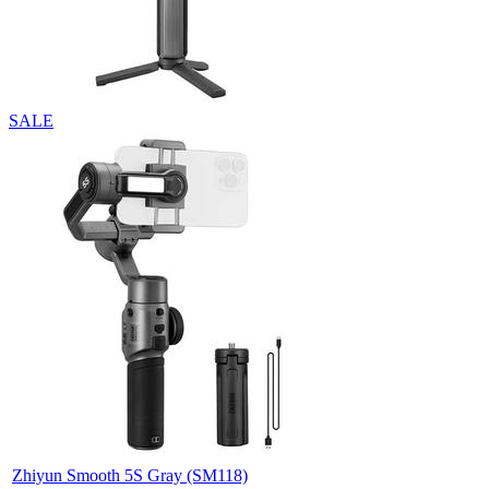
SALE
Zhiyun Smooth 5S Gray (SM118)