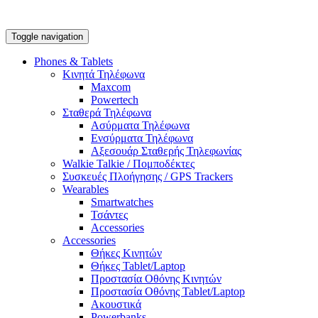
Toggle navigation
Phones & Tablets
Κινητά Τηλέφωνα
Maxcom
Powertech
Σταθερά Τηλέφωνα
Ασύρματα Τηλέφωνα
Ενσύρματα Τηλέφωνα
Αξεσουάρ Σταθερής Τηλεφωνίας
Walkie Talkie / Πομποδέκτες
Συσκευές Πλοήγησης / GPS Trackers
Wearables
Smartwatches
Τσάντες
Accessories
Accessories
Θήκες Κινητών
Θήκες Tablet/Laptop
Προστασία Οθόνης Κινητών
Προστασία Οθόνης Tablet/Laptop
Ακουστικά
Powerbanks