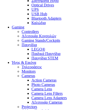
Συστήματα Ήχου
Optical Drives
UPS
USB Hub
Bluetooth Adapters
Καλώδια
Gaming
Controllers
Αξεσουάρ Κονσολών
Gaming Stands/Cockpits
Παιχνίδια
LEGO®
Παιδικά Παιχνίδια
Παιχνίδια STEM
Ήχος & Εικόνα
Τηλεοράσεις
Monitors
Cameras
Action Cameras
Photo Cameras
Camera Lens
Camera Lens Filters
Camera Lens Adapters
Αξεσουάρ Cameras
Projectors