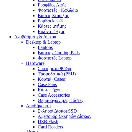
Γραφίδες Αφής
Φορτιστές - Καλώδια
Βάσεις Στήριξης
PopSockets®
Κάρτες μνήμης
Εικόνα - Ήχος
Αναβάθμιση & Δίκτυα
Desktop & Laptop
Laptops
Βάσεις / Cooling Pads
Φορτιστές Laptop
Hardware
Συστήματα Ψύξης
Τροφοδοτικά (PSU)
Κουτιά (Cases)
Case Fans
Κάρτες ήχου
Case Accessories
Θερμοαγώγιμες Πάστες
Αποθήκευση
Σκληροί Δίσκοι SSD
Αξεσουάρ Σκληρών Δίσκων
USB Flash
Card Readers