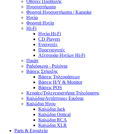
Οθόνες Προβολής
Ηχοσυστήματα
Φορητά Ηχοσυστήματα / Karaoke
Ηχεία
Φορητά Ηχεία
Hi-Fi
Ηχεία Hi-Fi
CD Players
Ενισχυτές
Προενισχυτές
Αξεσουάρ Ηχείων Hi-Fi
Πικάπ
Ραδιόφωνα - Ρολόγια
Βάσεις Στήριξης
Βάσεις Τηλεοράσεων
Βάσεις Η/Υ & Monitor
Βάσεις POS
Κεραίες/Τηλεχειριστήρια Τηλεόρασης
Καλώδια/Αντάπτορες Εικόνας
Καλώδια Ήχου
Καλώδια Jack
Καλώδια Optical
Καλώδια RCA
Καλώδια XLR
Parts & Εργαλεία