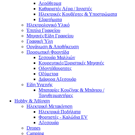
Αερόθερμα
Καθαριστές Αέρα / Ιονιστές
Ηλεκτρικές Κουβέρτες & Υποστρώματα
Εξαρτήματα
Ηλεκτρολογικό Υλικό
Έπιπλα Γραφείου
Μηχανές/Είδη Γραφείου
Γραφική Ύλη
Οργάνωση & Αποθήκευση
Προσωπική Φροντίδα
Σεσουάρ Μαλλιών
Κουρευτικές/Ξυριστικές Μηχανές
Οδοντόβουρτσες
Οξύμετρα
Διάφορα Αξεσουάρ
Είδη Υγιεινής
Μπαταρίες Κουζίνας & Μπάνιου /
Ταχυθερμαντήρες
Ηobby & Άθληση
Ηλεκτρική Μετακίνηση
Ηλεκτρικά Ποδήλατα
Φορτιστές - Καλώδια EV
Αξεσουάρ
Drones
Camping