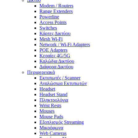
Δίκτυο
Modem / Routers
Range Extenders
Powerline
Access Points
Switches
Κάρτες Δικτύου
Mesh Wi-Fi
Network / Wi-Fi Adapters
POE Adapters
Κεραίες 4G/5G
Καλώδια Δικτύου
Διάφορα Δικτύου
Περιφερειακά
Εκτυπωτές / Scanner
Αναλώσιμα Εκτυπωτών
Headset
Headset Stand
Πληκτρολόγια
Wrist Rests
Mouses
Mouse Pads
Εξοπλισμός Streaming
Μικρόφωνα
Web Cameras