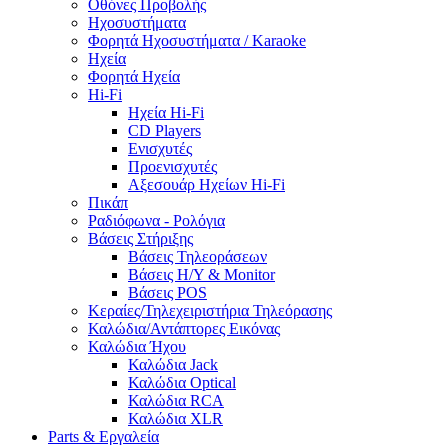
Οθόνες Προβολής
Ηχοσυστήματα
Φορητά Ηχοσυστήματα / Karaoke
Ηχεία
Φορητά Ηχεία
Hi-Fi
Ηχεία Hi-Fi
CD Players
Ενισχυτές
Προενισχυτές
Αξεσουάρ Ηχείων Hi-Fi
Πικάπ
Ραδιόφωνα - Ρολόγια
Βάσεις Στήριξης
Βάσεις Τηλεοράσεων
Βάσεις Η/Υ & Monitor
Βάσεις POS
Κεραίες/Τηλεχειριστήρια Τηλεόρασης
Καλώδια/Αντάπτορες Εικόνας
Καλώδια Ήχου
Καλώδια Jack
Καλώδια Optical
Καλώδια RCA
Καλώδια XLR
Parts & Εργαλεία