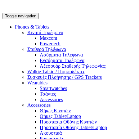
Toggle navigation
Phones & Tablets
Κινητά Τηλέφωνα
Maxcom
Powertech
Σταθερά Τηλέφωνα
Ασύρματα Τηλέφωνα
Ενσύρματα Τηλέφωνα
Αξεσουάρ Σταθερής Τηλεφωνίας
Walkie Talkie / Πομποδέκτες
Συσκευές Πλοήγησης / GPS Trackers
Wearables
Smartwatches
Τσάντες
Accessories
Accessories
Θήκες Κινητών
Θήκες Tablet/Laptop
Προστασία Οθόνης Κινητών
Προστασία Οθόνης Tablet/Laptop
Ακουστικά
Powerbanks