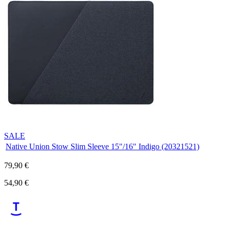
SALE
Native Union Stow Slim Sleeve 15"/16" Indigo (20321521)
79,90 €
54,90 €