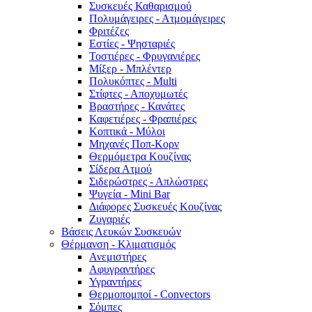
Συσκευές Καθαρισμού
Πολυμάγειρες - Ατμομάγειρες
Φριτέζες
Εστίες - Ψησταριές
Τοστιέρες - Φρυγανιέρες
Μίξερ - Μπλέντερ
Πολυκόπτες - Multi
Στίφτες - Αποχυμωτές
Βραστήρες - Κανάτες
Καφετιέρες - Φραπιέρες
Κοπτικά - Μύλοι
Μηχανές Ποπ-Κορν
Θερμόμετρα Κουζίνας
Σίδερα Ατμού
Σιδερώστρες - Απλώστρες
Ψυγεία - Mini Bar
Διάφορες Συσκευές Κουζίνας
Ζυγαριές
Βάσεις Λευκών Συσκευών
Θέρμανση - Κλιματισμός
Ανεμιστήρες
Αφυγραντήρες
Υγραντήρες
Θερμοπομποί - Convectors
Σόμπες