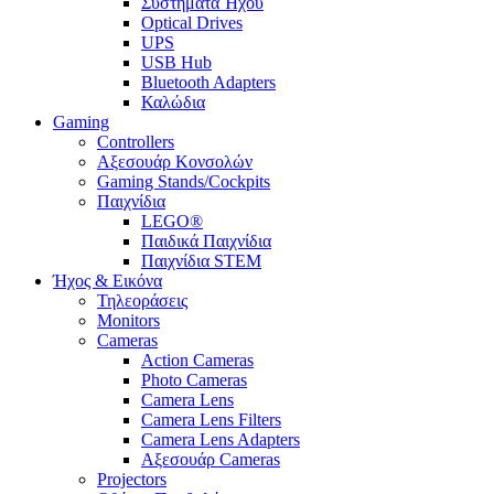
Συστήματα Ήχου
Optical Drives
UPS
USB Hub
Bluetooth Adapters
Καλώδια
Gaming
Controllers
Αξεσουάρ Κονσολών
Gaming Stands/Cockpits
Παιχνίδια
LEGO®
Παιδικά Παιχνίδια
Παιχνίδια STEM
Ήχος & Εικόνα
Τηλεοράσεις
Monitors
Cameras
Action Cameras
Photo Cameras
Camera Lens
Camera Lens Filters
Camera Lens Adapters
Αξεσουάρ Cameras
Projectors