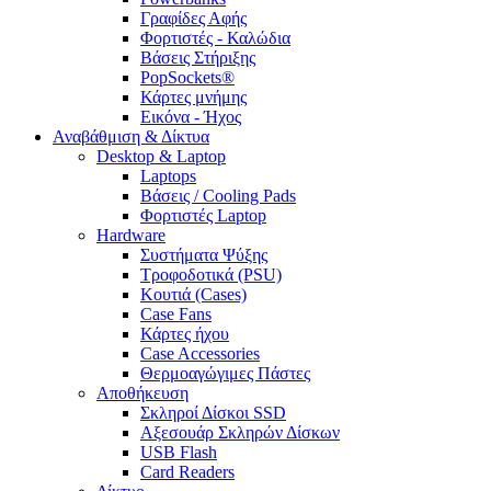
Γραφίδες Αφής
Φορτιστές - Καλώδια
Βάσεις Στήριξης
PopSockets®
Κάρτες μνήμης
Εικόνα - Ήχος
Αναβάθμιση & Δίκτυα
Desktop & Laptop
Laptops
Βάσεις / Cooling Pads
Φορτιστές Laptop
Hardware
Συστήματα Ψύξης
Τροφοδοτικά (PSU)
Κουτιά (Cases)
Case Fans
Κάρτες ήχου
Case Accessories
Θερμοαγώγιμες Πάστες
Αποθήκευση
Σκληροί Δίσκοι SSD
Αξεσουάρ Σκληρών Δίσκων
USB Flash
Card Readers