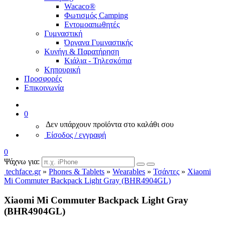
Wacaco®
Φωτισμός Camping
Εντομοαπωθητές
Γυμναστική
Όργανα Γυμναστικής
Κυνήγι & Παρατήρηση
Κιάλια - Τηλεσκόπια
Κηπουρική
Προσφορές
Επικοινωνία
0
Δεν υπάρχουν προϊόντα στο καλάθι σου
Είσοδος / εγγραφή
0
Ψάχνω για:
techface.gr
»
Phones & Tablets
»
Wearables
»
Τσάντες
»
Xiaomi
Mi Commuter Backpack Light Gray (BHR4904GL)
Xiaomi Mi Commuter Backpack Light Gray
(BHR4904GL)