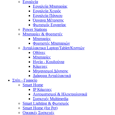
Εργαλεία
Εργαλεία Μπαταρίας
Εργαλεία Χειρός
Εργαλεία Πάγκου
Όργανα Μέτρησης
Φωτισμός Εργασίας
Power Stations
Μπαταρίες & Φορτιστές
Μπαταρίες
Φορτιστές Μπαταριών
Ανταλλακτικα Laptop/Tablet/Κινητών
Οθόνες
Μπαταρίες
Ηχεία - Κουδούνια
Κάμερες
Μηχανισμοί Δόνησης
Διάφορα Ανταλλακτικά
Σπίτι - Γραφείο
Smart Home
IP Κάμερες
Αυτοματισμοί & Ηλεκτρολογικά
Συσκευές Multimedia
Smart Lighting & Φωτισμός
Smart Home (for Pet)
Οικιακές Συσκευές