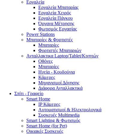
Εργαλεία
Εργαλεία Μπαταρίας
Εργαλεία Χειρός
Εργαλεία Πάγκου
Όργανα Μέτρησης
Φωτισμός Εργασίας
Power Stations
Μπαταρίες & Φορτιστές
Μπαταρίες
Φορτιστές Μπαταριών
Ανταλλακτικα Laptop/Tablet/Κινητών
Οθόνες
Μπαταρίες
Ηχεία - Κουδούνια
Κάμερες
Μηχανισμοί Δόνησης
Διάφορα Ανταλλακτικά
Σπίτι - Γραφείο
Smart Home
IP Κάμερες
Αυτοματισμοί & Ηλεκτρολογικά
Συσκευές Multimedia
Smart Lighting & Φωτισμός
Smart Home (for Pet)
Οικιακές Συσκευές