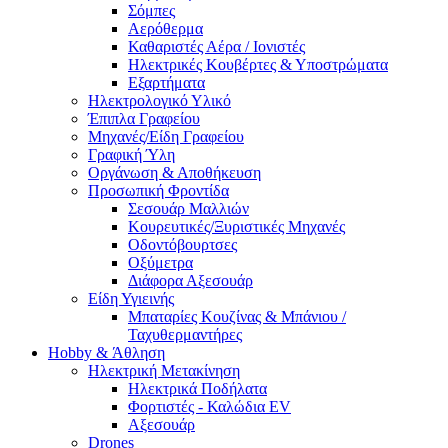
Σόμπες
Αερόθερμα
Καθαριστές Αέρα / Ιονιστές
Ηλεκτρικές Κουβέρτες & Υποστρώματα
Εξαρτήματα
Ηλεκτρολογικό Υλικό
Έπιπλα Γραφείου
Μηχανές/Είδη Γραφείου
Γραφική Ύλη
Οργάνωση & Αποθήκευση
Προσωπική Φροντίδα
Σεσουάρ Μαλλιών
Κουρευτικές/Ξυριστικές Μηχανές
Οδοντόβουρτσες
Οξύμετρα
Διάφορα Αξεσουάρ
Είδη Υγιεινής
Μπαταρίες Κουζίνας & Μπάνιου /
Ταχυθερμαντήρες
Ηobby & Άθληση
Ηλεκτρική Μετακίνηση
Ηλεκτρικά Ποδήλατα
Φορτιστές - Καλώδια EV
Αξεσουάρ
Drones