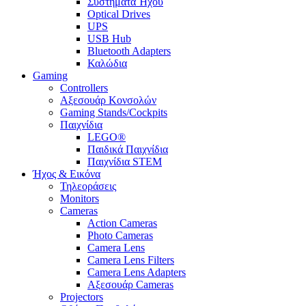
Συστήματα Ήχου
Optical Drives
UPS
USB Hub
Bluetooth Adapters
Καλώδια
Gaming
Controllers
Αξεσουάρ Κονσολών
Gaming Stands/Cockpits
Παιχνίδια
LEGO®
Παιδικά Παιχνίδια
Παιχνίδια STEM
Ήχος & Εικόνα
Τηλεοράσεις
Monitors
Cameras
Action Cameras
Photo Cameras
Camera Lens
Camera Lens Filters
Camera Lens Adapters
Αξεσουάρ Cameras
Projectors