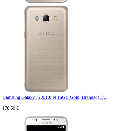
Samsung Galaxy J5 J510FN 16GB Gold (Branded) EU
178,50 €