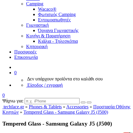
Camping
Wacaco®
Φωτισμός Camping
Εντομοαπωθητές
Γυμναστική
Όργανα Γυμναστικής
Κυνήγι & Παρατήρηση
Κιάλια - Τηλεσκόπια
Κηπουρική
Προσφορές
Επικοινωνία
0
Δεν υπάρχουν προϊόντα στο καλάθι σου
Είσοδος / εγγραφή
0
Ψάχνω για:
techface.gr
»
Phones & Tablets
»
Accessories
»
Προστασία Οθόνης
Κινητών
»
Tempered Glass - Samsung Galaxy J5 (J500)
Tempered Glass - Samsung Galaxy J5 (J500)