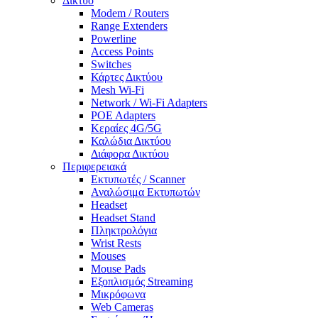
Δίκτυο
Modem / Routers
Range Extenders
Powerline
Access Points
Switches
Κάρτες Δικτύου
Mesh Wi-Fi
Network / Wi-Fi Adapters
POE Adapters
Κεραίες 4G/5G
Καλώδια Δικτύου
Διάφορα Δικτύου
Περιφερειακά
Εκτυπωτές / Scanner
Αναλώσιμα Εκτυπωτών
Headset
Headset Stand
Πληκτρολόγια
Wrist Rests
Mouses
Mouse Pads
Εξοπλισμός Streaming
Μικρόφωνα
Web Cameras