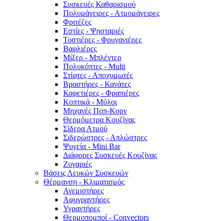
Συσκευές Καθαρισμού
Πολυμάγειρες - Ατμομάγειρες
Φριτέζες
Εστίες - Ψησταριές
Τοστιέρες - Φρυγανιέρες
Βαφλιέρες
Μίξερ - Μπλέντερ
Πολυκόπτες - Multi
Στίφτες - Αποχυμωτές
Βραστήρες - Κανάτες
Καφετιέρες - Φραπιέρες
Κοπτικά - Μύλοι
Μηχανές Ποπ-Κορν
Θερμόμετρα Κουζίνας
Σίδερα Ατμού
Σιδερώστρες - Απλώστρες
Ψυγεία - Mini Bar
Διάφορες Συσκευές Κουζίνας
Ζυγαριές
Βάσεις Λευκών Συσκευών
Θέρμανση - Κλιματισμός
Ανεμιστήρες
Αφυγραντήρες
Υγραντήρες
Θερμοπομποί - Convectors