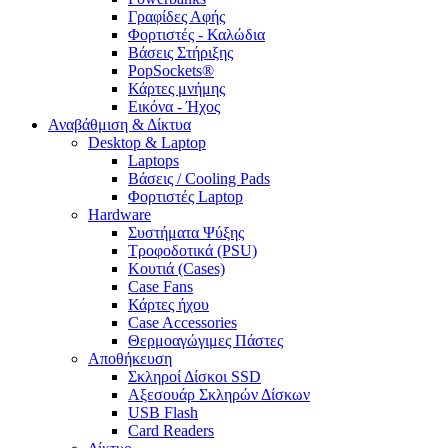
Γραφίδες Αφής
Φορτιστές - Καλώδια
Βάσεις Στήριξης
PopSockets®
Κάρτες μνήμης
Εικόνα - Ήχος
Αναβάθμιση & Δίκτυα
Desktop & Laptop
Laptops
Βάσεις / Cooling Pads
Φορτιστές Laptop
Hardware
Συστήματα Ψύξης
Τροφοδοτικά (PSU)
Κουτιά (Cases)
Case Fans
Κάρτες ήχου
Case Accessories
Θερμοαγώγιμες Πάστες
Αποθήκευση
Σκληροί Δίσκοι SSD
Αξεσουάρ Σκληρών Δίσκων
USB Flash
Card Readers