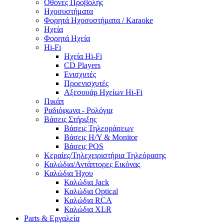
Οθόνες Προβολής
Ηχοσυστήματα
Φορητά Ηχοσυστήματα / Karaoke
Ηχεία
Φορητά Ηχεία
Hi-Fi
Ηχεία Hi-Fi
CD Players
Ενισχυτές
Προενισχυτές
Αξεσουάρ Ηχείων Hi-Fi
Πικάπ
Ραδιόφωνα - Ρολόγια
Βάσεις Στήριξης
Βάσεις Τηλεοράσεων
Βάσεις Η/Υ & Monitor
Βάσεις POS
Κεραίες/Τηλεχειριστήρια Τηλεόρασης
Καλώδια/Αντάπτορες Εικόνας
Καλώδια Ήχου
Καλώδια Jack
Καλώδια Optical
Καλώδια RCA
Καλώδια XLR
Parts & Εργαλεία