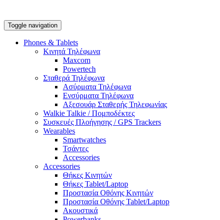
Toggle navigation
Phones & Tablets
Κινητά Τηλέφωνα
Maxcom
Powertech
Σταθερά Τηλέφωνα
Ασύρματα Τηλέφωνα
Ενσύρματα Τηλέφωνα
Αξεσουάρ Σταθερής Τηλεφωνίας
Walkie Talkie / Πομποδέκτες
Συσκευές Πλοήγησης / GPS Trackers
Wearables
Smartwatches
Τσάντες
Accessories
Accessories
Θήκες Κινητών
Θήκες Tablet/Laptop
Προστασία Οθόνης Κινητών
Προστασία Οθόνης Tablet/Laptop
Ακουστικά
Powerbanks