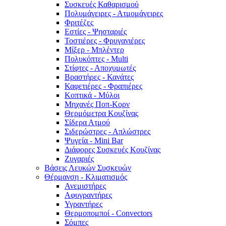
Συσκευές Καθαρισμού
Πολυμάγειρες - Ατμομάγειρες
Φριτέζες
Εστίες - Ψησταριές
Τοστιέρες - Φρυγανιέρες
Μίξερ - Μπλέντερ
Πολυκόπτες - Multi
Στίφτες - Αποχυμωτές
Βραστήρες - Κανάτες
Καφετιέρες - Φραπιέρες
Κοπτικά - Μύλοι
Μηχανές Ποπ-Κορν
Θερμόμετρα Κουζίνας
Σίδερα Ατμού
Σιδερώστρες - Απλώστρες
Ψυγεία - Mini Bar
Διάφορες Συσκευές Κουζίνας
Ζυγαριές
Βάσεις Λευκών Συσκευών
Θέρμανση - Κλιματισμός
Ανεμιστήρες
Αφυγραντήρες
Υγραντήρες
Θερμοπομποί - Convectors
Σόμπες