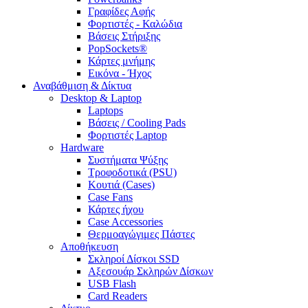
Γραφίδες Αφής
Φορτιστές - Καλώδια
Βάσεις Στήριξης
PopSockets®
Κάρτες μνήμης
Εικόνα - Ήχος
Αναβάθμιση & Δίκτυα
Desktop & Laptop
Laptops
Βάσεις / Cooling Pads
Φορτιστές Laptop
Hardware
Συστήματα Ψύξης
Τροφοδοτικά (PSU)
Κουτιά (Cases)
Case Fans
Κάρτες ήχου
Case Accessories
Θερμοαγώγιμες Πάστες
Αποθήκευση
Σκληροί Δίσκοι SSD
Αξεσουάρ Σκληρών Δίσκων
USB Flash
Card Readers