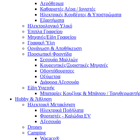
Αερόθερμα
Καθαριστές Αέρα / Ιονιστές
Ηλεκτρικές Κουβέρτες & Υποστρώματα
Εξαρτήματα
Ηλεκτρολογικό Υλικό
Έπιπλα Γραφείου
Μηχανές/Είδη Γραφείου
Γραφική Ύλη
Οργάνωση & Αποθήκευση
Προσωπική Φροντίδα
Σεσουάρ Μαλλιών
Κουρευτικές/Ξυριστικές Μηχανές
Οδοντόβουρτσες
Οξύμετρα
Διάφορα Αξεσουάρ
Είδη Υγιεινής
Μπαταρίες Κουζίνας & Μπάνιου / Ταχυθερμαντή
Ηobby & Άθληση
Ηλεκτρική Μετακίνηση
Ηλεκτρικά Ποδήλατα
Φορτιστές - Καλώδια EV
Αξεσουάρ
Drones
Camping
Wacaco®