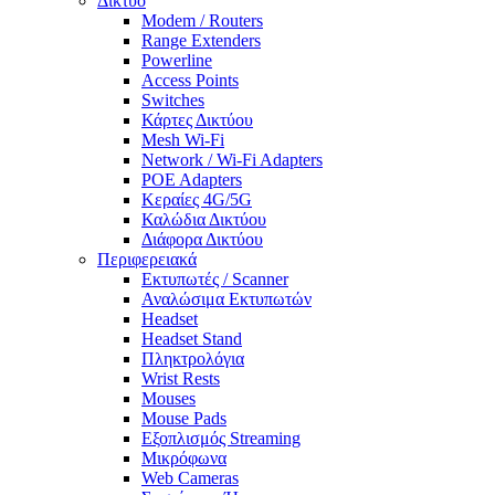
Δίκτυο
Modem / Routers
Range Extenders
Powerline
Access Points
Switches
Κάρτες Δικτύου
Mesh Wi-Fi
Network / Wi-Fi Adapters
POE Adapters
Κεραίες 4G/5G
Καλώδια Δικτύου
Διάφορα Δικτύου
Περιφερειακά
Εκτυπωτές / Scanner
Αναλώσιμα Εκτυπωτών
Headset
Headset Stand
Πληκτρολόγια
Wrist Rests
Mouses
Mouse Pads
Εξοπλισμός Streaming
Μικρόφωνα
Web Cameras