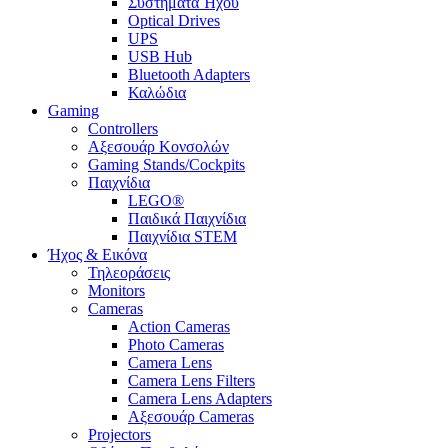
Συστήματα Ήχου
Optical Drives
UPS
USB Hub
Bluetooth Adapters
Καλώδια
Gaming
Controllers
Αξεσουάρ Κονσολών
Gaming Stands/Cockpits
Παιχνίδια
LEGO®
Παιδικά Παιχνίδια
Παιχνίδια STEM
Ήχος & Εικόνα
Τηλεοράσεις
Monitors
Cameras
Action Cameras
Photo Cameras
Camera Lens
Camera Lens Filters
Camera Lens Adapters
Αξεσουάρ Cameras
Projectors