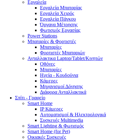
Εργαλεία
Εργαλεία Μπαταρίας
Εργαλεία Χειρός
Εργαλεία Πάγκου
Όργανα Μέτρησης
Φωτισμός Εργασίας
Power Stations
Μπαταρίες & Φορτιστές
Μπαταρίες
Φορτιστές Μπαταριών
Ανταλλακτικα Laptop/Tablet/Κινητών
Οθόνες
Μπαταρίες
Ηχεία - Κουδούνια
Κάμερες
Μηχανισμοί Δόνησης
Διάφορα Ανταλλακτικά
Σπίτι - Γραφείο
Smart Home
IP Κάμερες
Αυτοματισμοί & Ηλεκτρολογικά
Συσκευές Multimedia
Smart Lighting & Φωτισμός
Smart Home (for Pet)
Οικιακές Συσκευές