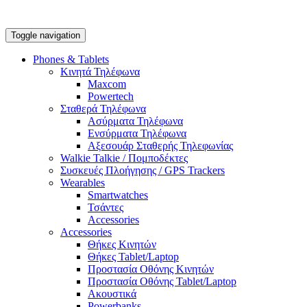
Toggle navigation
Phones & Tablets
Κινητά Τηλέφωνα
Maxcom
Powertech
Σταθερά Τηλέφωνα
Ασύρματα Τηλέφωνα
Ενσύρματα Τηλέφωνα
Αξεσουάρ Σταθερής Τηλεφωνίας
Walkie Talkie / Πομποδέκτες
Συσκευές Πλοήγησης / GPS Trackers
Wearables
Smartwatches
Τσάντες
Accessories
Accessories
Θήκες Κινητών
Θήκες Tablet/Laptop
Προστασία Οθόνης Κινητών
Προστασία Οθόνης Tablet/Laptop
Ακουστικά
Powerbanks