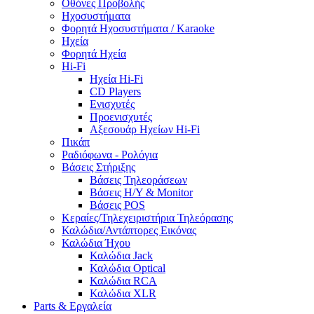
Οθόνες Προβολής
Ηχοσυστήματα
Φορητά Ηχοσυστήματα / Karaoke
Ηχεία
Φορητά Ηχεία
Hi-Fi
Ηχεία Hi-Fi
CD Players
Ενισχυτές
Προενισχυτές
Αξεσουάρ Ηχείων Hi-Fi
Πικάπ
Ραδιόφωνα - Ρολόγια
Βάσεις Στήριξης
Βάσεις Τηλεοράσεων
Βάσεις Η/Υ & Monitor
Βάσεις POS
Κεραίες/Τηλεχειριστήρια Τηλεόρασης
Καλώδια/Αντάπτορες Εικόνας
Καλώδια Ήχου
Καλώδια Jack
Καλώδια Optical
Καλώδια RCA
Καλώδια XLR
Parts & Εργαλεία