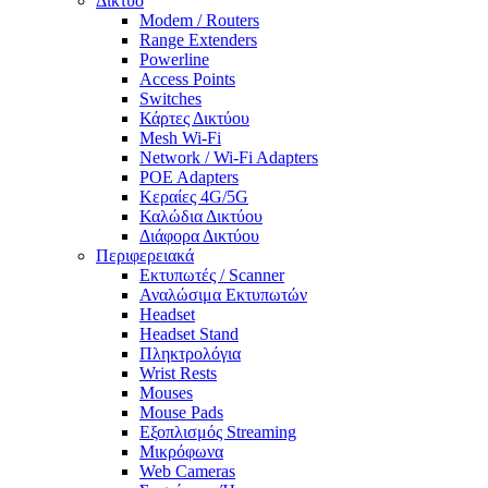
Δίκτυο
Modem / Routers
Range Extenders
Powerline
Access Points
Switches
Κάρτες Δικτύου
Mesh Wi-Fi
Network / Wi-Fi Adapters
POE Adapters
Κεραίες 4G/5G
Καλώδια Δικτύου
Διάφορα Δικτύου
Περιφερειακά
Εκτυπωτές / Scanner
Αναλώσιμα Εκτυπωτών
Headset
Headset Stand
Πληκτρολόγια
Wrist Rests
Mouses
Mouse Pads
Εξοπλισμός Streaming
Μικρόφωνα
Web Cameras