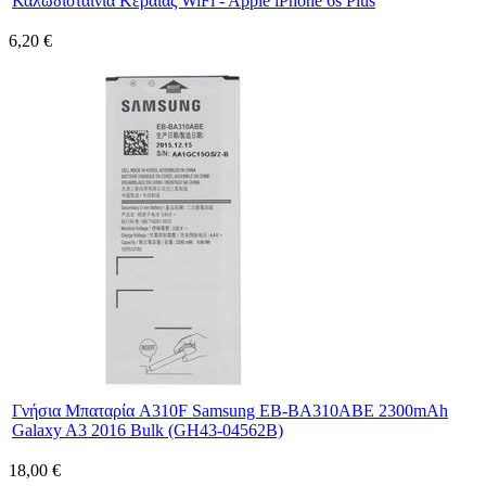
Καλωδιοταινία Κεραίας WiFi - Apple iPhone 6s Plus
6,20 €
Γνήσια Μπαταρία A310F Samsung EB-BA310ABE 2300mAh
Galaxy A3 2016 Bulk (GH43-04562B)
18,00 €