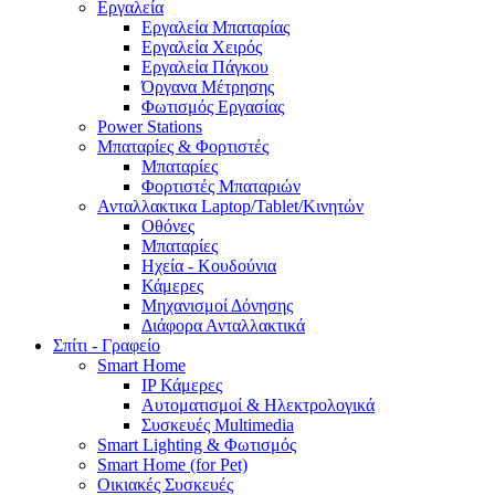
Εργαλεία
Εργαλεία Μπαταρίας
Εργαλεία Χειρός
Εργαλεία Πάγκου
Όργανα Μέτρησης
Φωτισμός Εργασίας
Power Stations
Μπαταρίες & Φορτιστές
Μπαταρίες
Φορτιστές Μπαταριών
Ανταλλακτικα Laptop/Tablet/Κινητών
Οθόνες
Μπαταρίες
Ηχεία - Κουδούνια
Κάμερες
Μηχανισμοί Δόνησης
Διάφορα Ανταλλακτικά
Σπίτι - Γραφείο
Smart Home
IP Κάμερες
Αυτοματισμοί & Ηλεκτρολογικά
Συσκευές Multimedia
Smart Lighting & Φωτισμός
Smart Home (for Pet)
Οικιακές Συσκευές