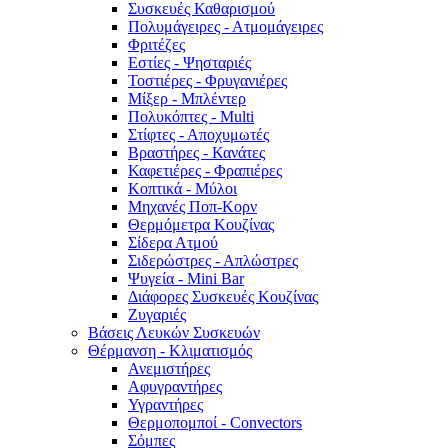
Συσκευές Καθαρισμού
Πολυμάγειρες - Ατμομάγειρες
Φριτέζες
Εστίες - Ψησταριές
Τοστιέρες - Φρυγανιέρες
Μίξερ - Μπλέντερ
Πολυκόπτες - Multi
Στίφτες - Αποχυμωτές
Βραστήρες - Κανάτες
Καφετιέρες - Φραπιέρες
Κοπτικά - Μύλοι
Μηχανές Ποπ-Κορν
Θερμόμετρα Κουζίνας
Σίδερα Ατμού
Σιδερώστρες - Απλώστρες
Ψυγεία - Mini Bar
Διάφορες Συσκευές Κουζίνας
Ζυγαριές
Βάσεις Λευκών Συσκευών
Θέρμανση - Κλιματισμός
Ανεμιστήρες
Αφυγραντήρες
Υγραντήρες
Θερμοπομποί - Convectors
Σόμπες