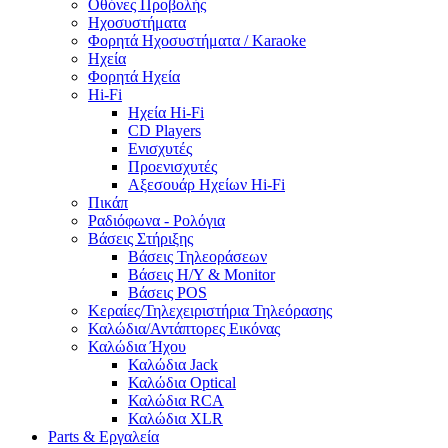
Οθόνες Προβολής
Ηχοσυστήματα
Φορητά Ηχοσυστήματα / Karaoke
Ηχεία
Φορητά Ηχεία
Hi-Fi
Ηχεία Hi-Fi
CD Players
Ενισχυτές
Προενισχυτές
Αξεσουάρ Ηχείων Hi-Fi
Πικάπ
Ραδιόφωνα - Ρολόγια
Βάσεις Στήριξης
Βάσεις Τηλεοράσεων
Βάσεις Η/Υ & Monitor
Βάσεις POS
Κεραίες/Τηλεχειριστήρια Τηλεόρασης
Καλώδια/Αντάπτορες Εικόνας
Καλώδια Ήχου
Καλώδια Jack
Καλώδια Optical
Καλώδια RCA
Καλώδια XLR
Parts & Εργαλεία