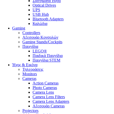
Συστήματα Ήχου
Optical Drives
UPS
USB Hub
Bluetooth Adapters
Καλώδια
Gaming
Controllers
Αξεσουάρ Κονσολών
Gaming Stands/Cockpits
Παιχνίδια
LEGO®
Παιδικά Παιχνίδια
Παιχνίδια STEM
Ήχος & Εικόνα
Τηλεοράσεις
Monitors
Cameras
Action Cameras
Photo Cameras
Camera Lens
Camera Lens Filters
Camera Lens Adapters
Αξεσουάρ Cameras
Projectors