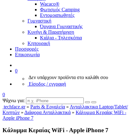
Wacaco®
Φωτισμός Camping
Εντομοαπωθητές
Γυμναστική
Όργανα Γυμναστικής
Κυνήγι & Παρατήρηση
Κιάλια - Τηλεσκόπια
Κηπουρική
Προσφορές
Επικοινωνία
0
Δεν υπάρχουν προϊόντα στο καλάθι σου
Είσοδος / εγγραφή
0
Ψάχνω για:
techface.gr
»
Parts & Εργαλεία
»
Ανταλλακτικα Laptop/Tablet/
Κινητών
»
Διάφορα Ανταλλακτικά
»
Κάλυμμα Κεραίας WiFi -
Apple iPhone 7
Κάλυμμα Κεραίας WiFi - Apple iPhone 7