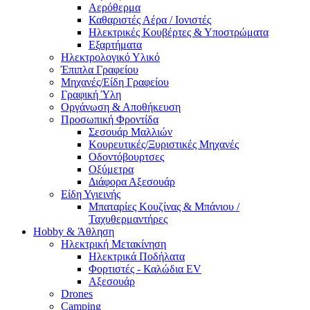
Αερόθερμα
Καθαριστές Αέρα / Ιονιστές
Ηλεκτρικές Κουβέρτες & Υποστρώματα
Εξαρτήματα
Ηλεκτρολογικό Υλικό
Έπιπλα Γραφείου
Μηχανές/Είδη Γραφείου
Γραφική Ύλη
Οργάνωση & Αποθήκευση
Προσωπική Φροντίδα
Σεσουάρ Μαλλιών
Κουρευτικές/Ξυριστικές Μηχανές
Οδοντόβουρτσες
Οξύμετρα
Διάφορα Αξεσουάρ
Είδη Υγιεινής
Μπαταρίες Κουζίνας & Μπάνιου /
Ταχυθερμαντήρες
Ηobby & Άθληση
Ηλεκτρική Μετακίνηση
Ηλεκτρικά Ποδήλατα
Φορτιστές - Καλώδια EV
Αξεσουάρ
Drones
Camping