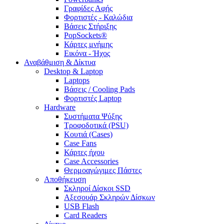
Γραφίδες Αφής
Φορτιστές - Καλώδια
Βάσεις Στήριξης
PopSockets®
Κάρτες μνήμης
Εικόνα - Ήχος
Αναβάθμιση & Δίκτυα
Desktop & Laptop
Laptops
Βάσεις / Cooling Pads
Φορτιστές Laptop
Hardware
Συστήματα Ψύξης
Τροφοδοτικά (PSU)
Κουτιά (Cases)
Case Fans
Κάρτες ήχου
Case Accessories
Θερμοαγώγιμες Πάστες
Αποθήκευση
Σκληροί Δίσκοι SSD
Αξεσουάρ Σκληρών Δίσκων
USB Flash
Card Readers