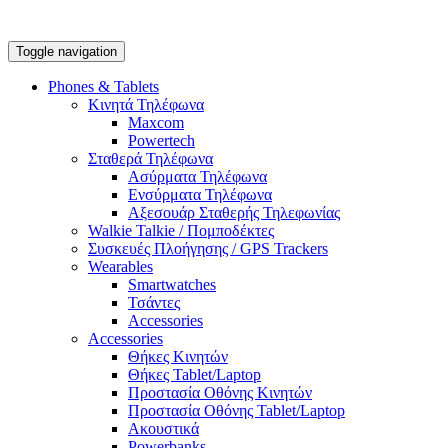
Toggle navigation
Phones & Tablets
Κινητά Τηλέφωνα
Maxcom
Powertech
Σταθερά Τηλέφωνα
Ασύρματα Τηλέφωνα
Ενσύρματα Τηλέφωνα
Αξεσουάρ Σταθερής Τηλεφωνίας
Walkie Talkie / Πομποδέκτες
Συσκευές Πλοήγησης / GPS Trackers
Wearables
Smartwatches
Τσάντες
Accessories
Accessories
Θήκες Κινητών
Θήκες Tablet/Laptop
Προστασία Οθόνης Κινητών
Προστασία Οθόνης Tablet/Laptop
Ακουστικά
Powerbanks