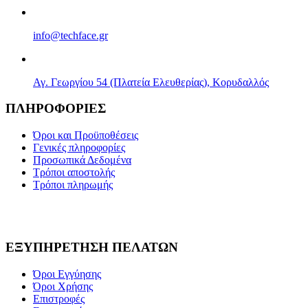
info@techface.gr
Αγ. Γεωργίου 54 (Πλατεία Ελευθερίας), Κορυδαλλός
ΠΛΗΡΟΦΟΡΙΕΣ
Όροι και Προϋποθέσεις
Γενικές πληροφορίες
Προσωπικά Δεδομένα
Τρόποι αποστολής
Τρόποι πληρωμής
ΕΞΥΠΗΡΕΤΗΣΗ ΠΕΛΑΤΩΝ
Όροι Εγγύησης
Όροι Χρήσης
Επιστροφές