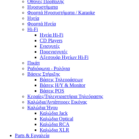
Οθόνες Προβολής
Ηχοσυστήματα
Φορητά Ηχοσυστήματα / Karaoke
Ηχεία
Φορητά Ηχεία
Hi-Fi
Ηχεία Hi-Fi
CD Players
Ενισχυτές
Προενισχυτές
Αξεσουάρ Ηχείων Hi-Fi
Πικάπ
Ραδιόφωνα - Ρολόγια
Βάσεις Στήριξης
Βάσεις Τηλεοράσεων
Βάσεις Η/Υ & Monitor
Βάσεις POS
Κεραίες/Τηλεχειριστήρια Τηλεόρασης
Καλώδια/Αντάπτορες Εικόνας
Καλώδια Ήχου
Καλώδια Jack
Καλώδια Optical
Καλώδια RCA
Καλώδια XLR
Parts & Εργαλεία