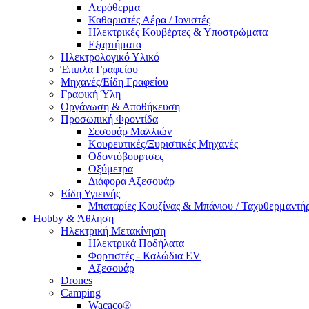
Αερόθερμα
Καθαριστές Αέρα / Ιονιστές
Ηλεκτρικές Κουβέρτες & Υποστρώματα
Εξαρτήματα
Ηλεκτρολογικό Υλικό
Έπιπλα Γραφείου
Μηχανές/Είδη Γραφείου
Γραφική Ύλη
Οργάνωση & Αποθήκευση
Προσωπική Φροντίδα
Σεσουάρ Μαλλιών
Κουρευτικές/Ξυριστικές Μηχανές
Οδοντόβουρτσες
Οξύμετρα
Διάφορα Αξεσουάρ
Είδη Υγιεινής
Μπαταρίες Κουζίνας & Μπάνιου / Ταχυθερμαντή
Ηobby & Άθληση
Ηλεκτρική Μετακίνηση
Ηλεκτρικά Ποδήλατα
Φορτιστές - Καλώδια EV
Αξεσουάρ
Drones
Camping
Wacaco®