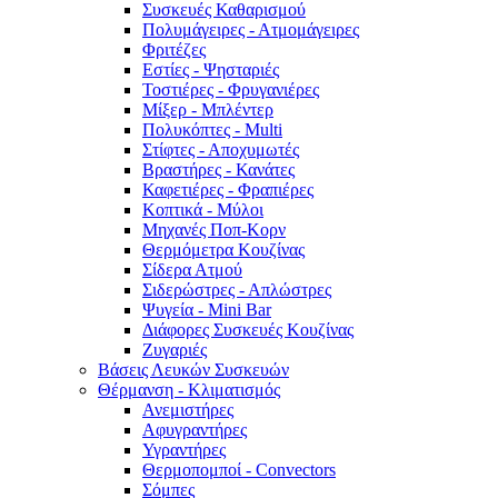
Συσκευές Καθαρισμού
Πολυμάγειρες - Ατμομάγειρες
Φριτέζες
Εστίες - Ψησταριές
Τοστιέρες - Φρυγανιέρες
Μίξερ - Μπλέντερ
Πολυκόπτες - Multi
Στίφτες - Αποχυμωτές
Βραστήρες - Κανάτες
Καφετιέρες - Φραπιέρες
Κοπτικά - Μύλοι
Μηχανές Ποπ-Κορν
Θερμόμετρα Κουζίνας
Σίδερα Ατμού
Σιδερώστρες - Απλώστρες
Ψυγεία - Mini Bar
Διάφορες Συσκευές Κουζίνας
Ζυγαριές
Βάσεις Λευκών Συσκευών
Θέρμανση - Κλιματισμός
Ανεμιστήρες
Αφυγραντήρες
Υγραντήρες
Θερμοπομποί - Convectors
Σόμπες