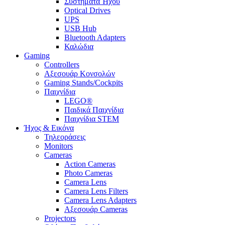
Συστήματα Ήχου
Optical Drives
UPS
USB Hub
Bluetooth Adapters
Καλώδια
Gaming
Controllers
Αξεσουάρ Κονσολών
Gaming Stands/Cockpits
Παιχνίδια
LEGO®
Παιδικά Παιχνίδια
Παιχνίδια STEM
Ήχος & Εικόνα
Τηλεοράσεις
Monitors
Cameras
Action Cameras
Photo Cameras
Camera Lens
Camera Lens Filters
Camera Lens Adapters
Αξεσουάρ Cameras
Projectors