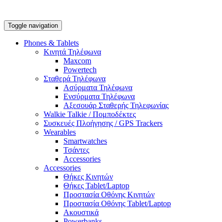
Toggle navigation
Phones & Tablets
Κινητά Τηλέφωνα
Maxcom
Powertech
Σταθερά Τηλέφωνα
Ασύρματα Τηλέφωνα
Ενσύρματα Τηλέφωνα
Αξεσουάρ Σταθερής Τηλεφωνίας
Walkie Talkie / Πομποδέκτες
Συσκευές Πλοήγησης / GPS Trackers
Wearables
Smartwatches
Τσάντες
Accessories
Accessories
Θήκες Κινητών
Θήκες Tablet/Laptop
Προστασία Οθόνης Κινητών
Προστασία Οθόνης Tablet/Laptop
Ακουστικά
Powerbanks