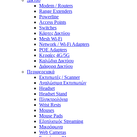
Δίκτυο
Modem / Routers
Range Extenders
Powerline
Access Points
Switches
Κάρτες Δικτύου
Mesh Wi-Fi
Network / Wi-Fi Adapters
POE Adapters
Κεραίες 4G/5G
Καλώδια Δικτύου
Διάφορα Δικτύου
Περιφερειακά
Εκτυπωτές / Scanner
Αναλώσιμα Εκτυπωτών
Headset
Headset Stand
Πληκτρολόγια
Wrist Rests
Mouses
Mouse Pads
Εξοπλισμός Streaming
Μικρόφωνα
Web Cameras