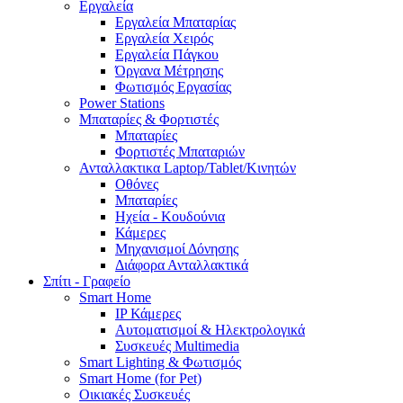
Εργαλεία
Εργαλεία Μπαταρίας
Εργαλεία Χειρός
Εργαλεία Πάγκου
Όργανα Μέτρησης
Φωτισμός Εργασίας
Power Stations
Μπαταρίες & Φορτιστές
Μπαταρίες
Φορτιστές Μπαταριών
Ανταλλακτικα Laptop/Tablet/Κινητών
Οθόνες
Μπαταρίες
Ηχεία - Κουδούνια
Κάμερες
Μηχανισμοί Δόνησης
Διάφορα Ανταλλακτικά
Σπίτι - Γραφείο
Smart Home
IP Κάμερες
Αυτοματισμοί & Ηλεκτρολογικά
Συσκευές Multimedia
Smart Lighting & Φωτισμός
Smart Home (for Pet)
Οικιακές Συσκευές