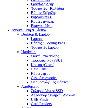
Γραφίδες Αφής
Φορτιστές - Καλώδια
Βάσεις Στήριξης
PopSockets®
Κάρτες μνήμης
Εικόνα - Ήχος
Αναβάθμιση & Δίκτυα
Desktop & Laptop
Laptops
Βάσεις / Cooling Pads
Φορτιστές Laptop
Hardware
Συστήματα Ψύξης
Τροφοδοτικά (PSU)
Κουτιά (Cases)
Case Fans
Κάρτες ήχου
Case Accessories
Θερμοαγώγιμες Πάστες
Αποθήκευση
Σκληροί Δίσκοι SSD
Αξεσουάρ Σκληρών Δίσκων
USB Flash
Card Readers