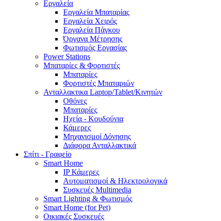
Εργαλεία
Εργαλεία Μπαταρίας
Εργαλεία Χειρός
Εργαλεία Πάγκου
Όργανα Μέτρησης
Φωτισμός Εργασίας
Power Stations
Μπαταρίες & Φορτιστές
Μπαταρίες
Φορτιστές Μπαταριών
Ανταλλακτικα Laptop/Tablet/Κινητών
Οθόνες
Μπαταρίες
Ηχεία - Κουδούνια
Κάμερες
Μηχανισμοί Δόνησης
Διάφορα Ανταλλακτικά
Σπίτι - Γραφείο
Smart Home
IP Κάμερες
Αυτοματισμοί & Ηλεκτρολογικά
Συσκευές Multimedia
Smart Lighting & Φωτισμός
Smart Home (for Pet)
Οικιακές Συσκευές