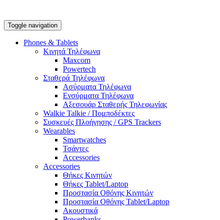
Toggle navigation
Phones & Tablets
Κινητά Τηλέφωνα
Maxcom
Powertech
Σταθερά Τηλέφωνα
Ασύρματα Τηλέφωνα
Ενσύρματα Τηλέφωνα
Αξεσουάρ Σταθερής Τηλεφωνίας
Walkie Talkie / Πομποδέκτες
Συσκευές Πλοήγησης / GPS Trackers
Wearables
Smartwatches
Τσάντες
Accessories
Accessories
Θήκες Κινητών
Θήκες Tablet/Laptop
Προστασία Οθόνης Κινητών
Προστασία Οθόνης Tablet/Laptop
Ακουστικά
Powerbanks