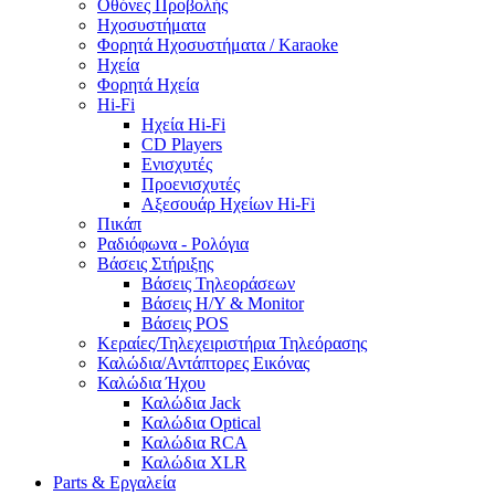
Οθόνες Προβολής
Ηχοσυστήματα
Φορητά Ηχοσυστήματα / Karaoke
Ηχεία
Φορητά Ηχεία
Hi-Fi
Ηχεία Hi-Fi
CD Players
Ενισχυτές
Προενισχυτές
Αξεσουάρ Ηχείων Hi-Fi
Πικάπ
Ραδιόφωνα - Ρολόγια
Βάσεις Στήριξης
Βάσεις Τηλεοράσεων
Βάσεις Η/Υ & Monitor
Βάσεις POS
Κεραίες/Τηλεχειριστήρια Τηλεόρασης
Καλώδια/Αντάπτορες Εικόνας
Καλώδια Ήχου
Καλώδια Jack
Καλώδια Optical
Καλώδια RCA
Καλώδια XLR
Parts & Εργαλεία