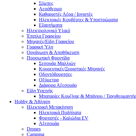
Σόμπες
Αερόθερμα
Καθαριστές Αέρα / Ιονιστές
Ηλεκτρικές Κουβέρτες & Υποστρώματα
Εξαρτήματα
Ηλεκτρολογικό Υλικό
Έπιπλα Γραφείου
Μηχανές/Είδη Γραφείου
Γραφική Ύλη
Οργάνωση & Αποθήκευση
Προσωπική Φροντίδα
Σεσουάρ Μαλλιών
Κουρευτικές/Ξυριστικές Μηχανές
Οδοντόβουρτσες
Οξύμετρα
Διάφορα Αξεσουάρ
Είδη Υγιεινής
Μπαταρίες Κουζίνας & Μπάνιου / Ταχυθερμαντή
Ηobby & Άθληση
Ηλεκτρική Μετακίνηση
Ηλεκτρικά Ποδήλατα
Φορτιστές - Καλώδια EV
Αξεσουάρ
Drones
Camping