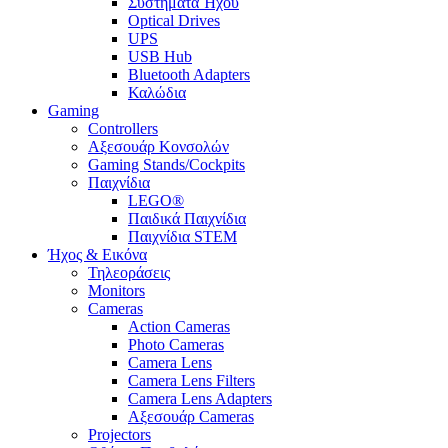
Συστήματα Ήχου
Optical Drives
UPS
USB Hub
Bluetooth Adapters
Καλώδια
Gaming
Controllers
Αξεσουάρ Κονσολών
Gaming Stands/Cockpits
Παιχνίδια
LEGO®
Παιδικά Παιχνίδια
Παιχνίδια STEM
Ήχος & Εικόνα
Τηλεοράσεις
Monitors
Cameras
Action Cameras
Photo Cameras
Camera Lens
Camera Lens Filters
Camera Lens Adapters
Αξεσουάρ Cameras
Projectors