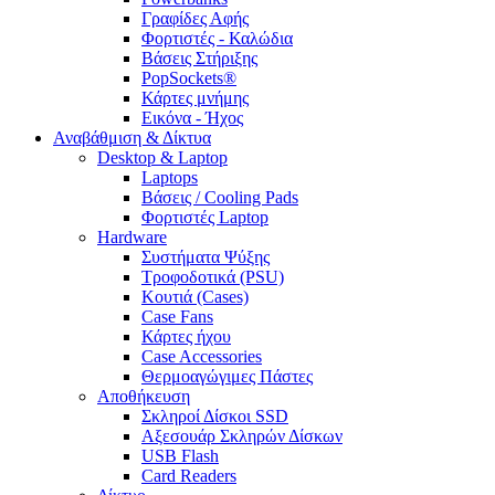
Γραφίδες Αφής
Φορτιστές - Καλώδια
Βάσεις Στήριξης
PopSockets®
Κάρτες μνήμης
Εικόνα - Ήχος
Αναβάθμιση & Δίκτυα
Desktop & Laptop
Laptops
Βάσεις / Cooling Pads
Φορτιστές Laptop
Hardware
Συστήματα Ψύξης
Τροφοδοτικά (PSU)
Κουτιά (Cases)
Case Fans
Κάρτες ήχου
Case Accessories
Θερμοαγώγιμες Πάστες
Αποθήκευση
Σκληροί Δίσκοι SSD
Αξεσουάρ Σκληρών Δίσκων
USB Flash
Card Readers