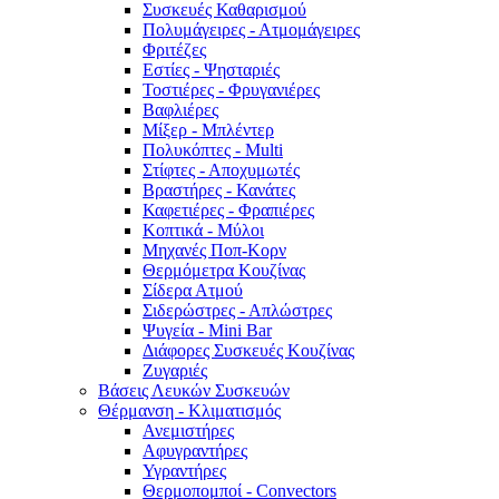
Συσκευές Καθαρισμού
Πολυμάγειρες - Ατμομάγειρες
Φριτέζες
Εστίες - Ψησταριές
Τοστιέρες - Φρυγανιέρες
Βαφλιέρες
Μίξερ - Μπλέντερ
Πολυκόπτες - Multi
Στίφτες - Αποχυμωτές
Βραστήρες - Κανάτες
Καφετιέρες - Φραπιέρες
Κοπτικά - Μύλοι
Μηχανές Ποπ-Κορν
Θερμόμετρα Κουζίνας
Σίδερα Ατμού
Σιδερώστρες - Απλώστρες
Ψυγεία - Mini Bar
Διάφορες Συσκευές Κουζίνας
Ζυγαριές
Βάσεις Λευκών Συσκευών
Θέρμανση - Κλιματισμός
Ανεμιστήρες
Αφυγραντήρες
Υγραντήρες
Θερμοπομποί - Convectors