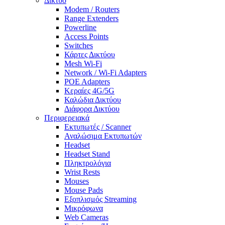
Δίκτυο
Modem / Routers
Range Extenders
Powerline
Access Points
Switches
Κάρτες Δικτύου
Mesh Wi-Fi
Network / Wi-Fi Adapters
POE Adapters
Κεραίες 4G/5G
Καλώδια Δικτύου
Διάφορα Δικτύου
Περιφερειακά
Εκτυπωτές / Scanner
Αναλώσιμα Εκτυπωτών
Headset
Headset Stand
Πληκτρολόγια
Wrist Rests
Mouses
Mouse Pads
Εξοπλισμός Streaming
Μικρόφωνα
Web Cameras