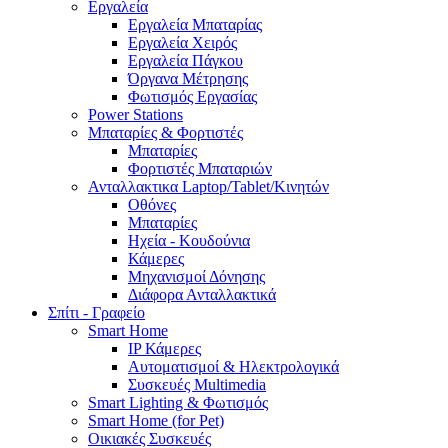
Εργαλεία
Εργαλεία Μπαταρίας
Εργαλεία Χειρός
Εργαλεία Πάγκου
Όργανα Μέτρησης
Φωτισμός Εργασίας
Power Stations
Μπαταρίες & Φορτιστές
Μπαταρίες
Φορτιστές Μπαταριών
Ανταλλακτικα Laptop/Tablet/Κινητών
Οθόνες
Μπαταρίες
Ηχεία - Κουδούνια
Κάμερες
Μηχανισμοί Δόνησης
Διάφορα Ανταλλακτικά
Σπίτι - Γραφείο
Smart Home
IP Κάμερες
Αυτοματισμοί & Ηλεκτρολογικά
Συσκευές Multimedia
Smart Lighting & Φωτισμός
Smart Home (for Pet)
Οικιακές Συσκευές