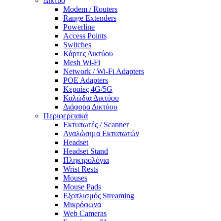
Δίκτυο
Modem / Routers
Range Extenders
Powerline
Access Points
Switches
Κάρτες Δικτύου
Mesh Wi-Fi
Network / Wi-Fi Adapters
POE Adapters
Κεραίες 4G/5G
Καλώδια Δικτύου
Διάφορα Δικτύου
Περιφερειακά
Εκτυπωτές / Scanner
Αναλώσιμα Εκτυπωτών
Headset
Headset Stand
Πληκτρολόγια
Wrist Rests
Mouses
Mouse Pads
Εξοπλισμός Streaming
Μικρόφωνα
Web Cameras