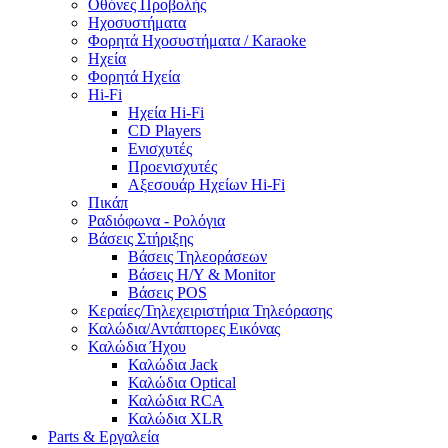
Οθόνες Προβολής
Ηχοσυστήματα
Φορητά Ηχοσυστήματα / Karaoke
Ηχεία
Φορητά Ηχεία
Hi-Fi
Ηχεία Hi-Fi
CD Players
Ενισχυτές
Προενισχυτές
Αξεσουάρ Ηχείων Hi-Fi
Πικάπ
Ραδιόφωνα - Ρολόγια
Βάσεις Στήριξης
Βάσεις Τηλεοράσεων
Βάσεις Η/Υ & Monitor
Βάσεις POS
Κεραίες/Τηλεχειριστήρια Τηλεόρασης
Καλώδια/Αντάπτορες Εικόνας
Καλώδια Ήχου
Καλώδια Jack
Καλώδια Optical
Καλώδια RCA
Καλώδια XLR
Parts & Εργαλεία