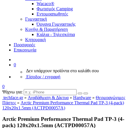
Wacaco®
Φωτισμός Camping
Εντομοαπωθητές
Γυμναστική
Όργανα Γυμναστικής
Κυνήγι & Παρατήρηση
Κιάλια - Τηλεσκόπια
Κηπουρική
Προσφορές
Επικοινωνία
0
Δεν υπάρχουν προϊόντα στο καλάθι σου
Είσοδος / εγγραφή
0
Ψάχνω για:
techface.gr
»
Αναβάθμιση & Δίκτυα
»
Hardware
»
Θερμοαγώγιμες
Πάστες
»
Arctic Premium Performance Thermal Pad TP-3 (4-pack)
120x20x1.5mm (ACTPD00057A)
Arctic Premium Performance Thermal Pad TP-3 (4-
pack) 120x20x1.5mm (ACTPD00057A)