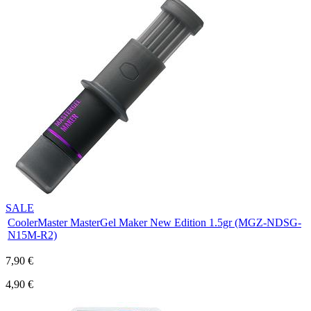
SALE
CoolerMaster MasterGel Maker New Edition 1.5gr (MGZ-NDSG-
N15M-R2)
7,90 €
4,90 €