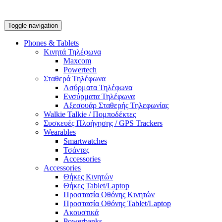
Toggle navigation
Phones & Tablets
Κινητά Τηλέφωνα
Maxcom
Powertech
Σταθερά Τηλέφωνα
Ασύρματα Τηλέφωνα
Ενσύρματα Τηλέφωνα
Αξεσουάρ Σταθερής Τηλεφωνίας
Walkie Talkie / Πομποδέκτες
Συσκευές Πλοήγησης / GPS Trackers
Wearables
Smartwatches
Τσάντες
Accessories
Accessories
Θήκες Κινητών
Θήκες Tablet/Laptop
Προστασία Οθόνης Κινητών
Προστασία Οθόνης Tablet/Laptop
Ακουστικά
Powerbanks