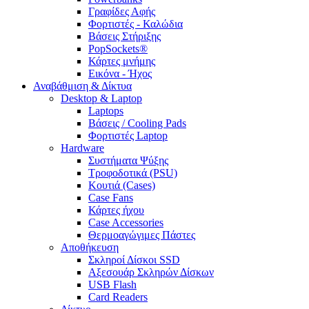
Γραφίδες Αφής
Φορτιστές - Καλώδια
Βάσεις Στήριξης
PopSockets®
Κάρτες μνήμης
Εικόνα - Ήχος
Αναβάθμιση & Δίκτυα
Desktop & Laptop
Laptops
Βάσεις / Cooling Pads
Φορτιστές Laptop
Hardware
Συστήματα Ψύξης
Τροφοδοτικά (PSU)
Κουτιά (Cases)
Case Fans
Κάρτες ήχου
Case Accessories
Θερμοαγώγιμες Πάστες
Αποθήκευση
Σκληροί Δίσκοι SSD
Αξεσουάρ Σκληρών Δίσκων
USB Flash
Card Readers