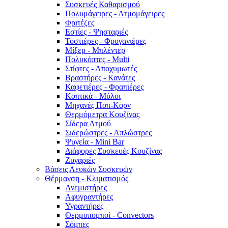
Συσκευές Καθαρισμού
Πολυμάγειρες - Ατμομάγειρες
Φριτέζες
Εστίες - Ψησταριές
Τοστιέρες - Φρυγανιέρες
Μίξερ - Μπλέντερ
Πολυκόπτες - Multi
Στίφτες - Αποχυμωτές
Βραστήρες - Κανάτες
Καφετιέρες - Φραπιέρες
Κοπτικά - Μύλοι
Μηχανές Ποπ-Κορν
Θερμόμετρα Κουζίνας
Σίδερα Ατμού
Σιδερώστρες - Απλώστρες
Ψυγεία - Mini Bar
Διάφορες Συσκευές Κουζίνας
Ζυγαριές
Βάσεις Λευκών Συσκευών
Θέρμανση - Κλιματισμός
Ανεμιστήρες
Αφυγραντήρες
Υγραντήρες
Θερμοπομποί - Convectors
Σόμπες