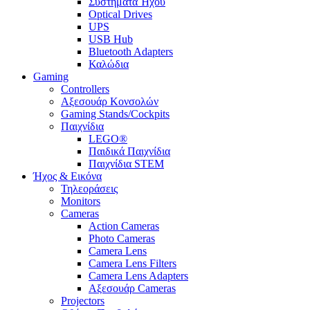
Συστήματα Ήχου
Optical Drives
UPS
USB Hub
Bluetooth Adapters
Καλώδια
Gaming
Controllers
Αξεσουάρ Κονσολών
Gaming Stands/Cockpits
Παιχνίδια
LEGO®
Παιδικά Παιχνίδια
Παιχνίδια STEM
Ήχος & Εικόνα
Τηλεοράσεις
Monitors
Cameras
Action Cameras
Photo Cameras
Camera Lens
Camera Lens Filters
Camera Lens Adapters
Αξεσουάρ Cameras
Projectors