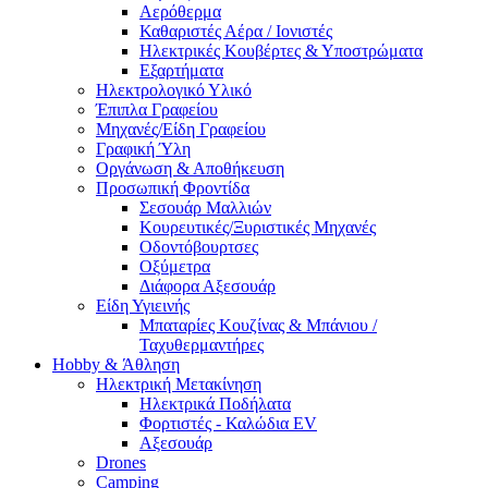
Αερόθερμα
Καθαριστές Αέρα / Ιονιστές
Ηλεκτρικές Κουβέρτες & Υποστρώματα
Εξαρτήματα
Ηλεκτρολογικό Υλικό
Έπιπλα Γραφείου
Μηχανές/Είδη Γραφείου
Γραφική Ύλη
Οργάνωση & Αποθήκευση
Προσωπική Φροντίδα
Σεσουάρ Μαλλιών
Κουρευτικές/Ξυριστικές Μηχανές
Οδοντόβουρτσες
Οξύμετρα
Διάφορα Αξεσουάρ
Είδη Υγιεινής
Μπαταρίες Κουζίνας & Μπάνιου /
Ταχυθερμαντήρες
Ηobby & Άθληση
Ηλεκτρική Μετακίνηση
Ηλεκτρικά Ποδήλατα
Φορτιστές - Καλώδια EV
Αξεσουάρ
Drones
Camping