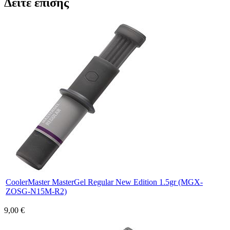
Δείτε επίσης
CoolerMaster MasterGel Regular New Edition 1.5gr (MGX-
ZOSG-N15M-R2)
9,00 €