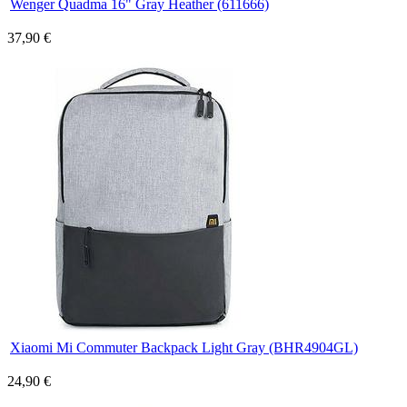
Wenger Quadma 16" Gray Heather (611666)
37,90 €
Xiaomi Mi Commuter Backpack Light Gray (BHR4904GL)
24,90 €