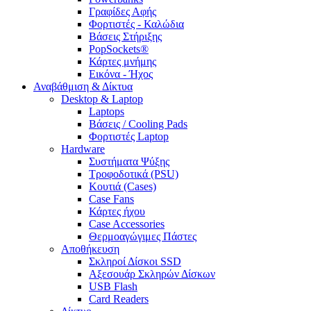
Γραφίδες Αφής
Φορτιστές - Καλώδια
Βάσεις Στήριξης
PopSockets®
Κάρτες μνήμης
Εικόνα - Ήχος
Αναβάθμιση & Δίκτυα
Desktop & Laptop
Laptops
Βάσεις / Cooling Pads
Φορτιστές Laptop
Hardware
Συστήματα Ψύξης
Τροφοδοτικά (PSU)
Κουτιά (Cases)
Case Fans
Κάρτες ήχου
Case Accessories
Θερμοαγώγιμες Πάστες
Αποθήκευση
Σκληροί Δίσκοι SSD
Αξεσουάρ Σκληρών Δίσκων
USB Flash
Card Readers