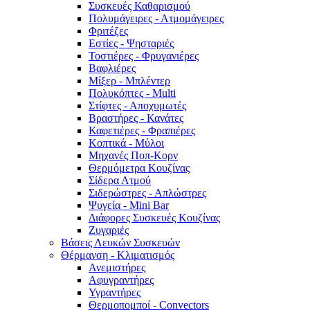
Συσκευές Καθαρισμού
Πολυμάγειρες - Ατμομάγειρες
Φριτέζες
Εστίες - Ψησταριές
Τοστιέρες - Φρυγανιέρες
Βαφλιέρες
Μίξερ - Μπλέντερ
Πολυκόπτες - Multi
Στίφτες - Αποχυμωτές
Βραστήρες - Κανάτες
Καφετιέρες - Φραπιέρες
Κοπτικά - Μύλοι
Μηχανές Ποπ-Κορν
Θερμόμετρα Κουζίνας
Σίδερα Ατμού
Σιδερώστρες - Απλώστρες
Ψυγεία - Mini Bar
Διάφορες Συσκευές Κουζίνας
Ζυγαριές
Βάσεις Λευκών Συσκευών
Θέρμανση - Κλιματισμός
Ανεμιστήρες
Αφυγραντήρες
Υγραντήρες
Θερμοπομποί - Convectors