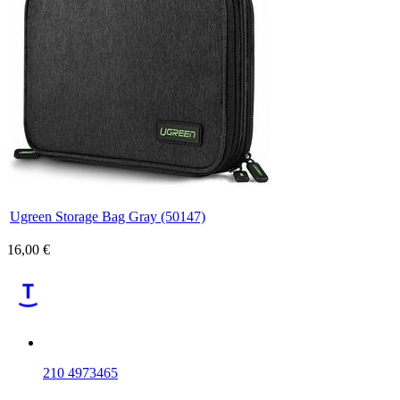
Ugreen Storage Bag Gray (50147)
16,00 €
210 4973465