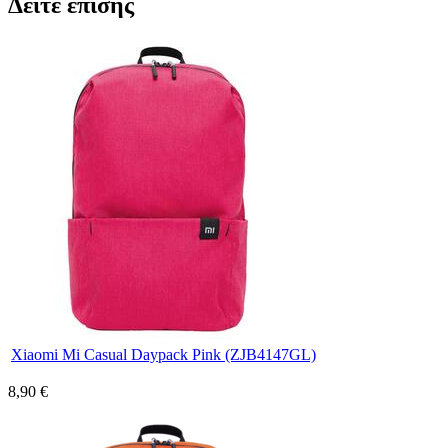
Δείτε επίσης
Xiaomi Mi Casual Daypack Pink (ZJB4147GL)
8,90 €