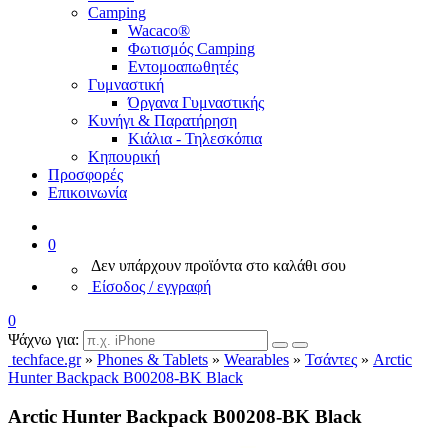
Camping
Wacaco®
Φωτισμός Camping
Εντομοαπωθητές
Γυμναστική
Όργανα Γυμναστικής
Κυνήγι & Παρατήρηση
Κιάλια - Τηλεσκόπια
Κηπουρική
Προσφορές
Επικοινωνία
0
Δεν υπάρχουν προϊόντα στο καλάθι σου
Είσοδος / εγγραφή
0
Ψάχνω για:
techface.gr
»
Phones & Tablets
»
Wearables
»
Τσάντες
»
Arctic
Hunter Backpack B00208-BK Black
Arctic Hunter Backpack B00208-BK Black