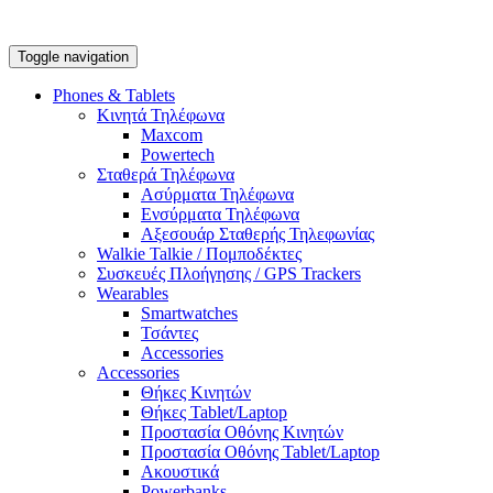
Toggle navigation
Phones & Tablets
Κινητά Τηλέφωνα
Maxcom
Powertech
Σταθερά Τηλέφωνα
Ασύρματα Τηλέφωνα
Ενσύρματα Τηλέφωνα
Αξεσουάρ Σταθερής Τηλεφωνίας
Walkie Talkie / Πομποδέκτες
Συσκευές Πλοήγησης / GPS Trackers
Wearables
Smartwatches
Τσάντες
Accessories
Accessories
Θήκες Κινητών
Θήκες Tablet/Laptop
Προστασία Οθόνης Κινητών
Προστασία Οθόνης Tablet/Laptop
Ακουστικά
Powerbanks