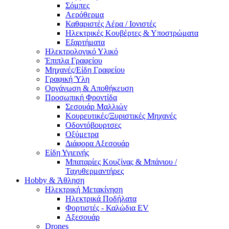
Σόμπες
Αερόθερμα
Καθαριστές Αέρα / Ιονιστές
Ηλεκτρικές Κουβέρτες & Υποστρώματα
Εξαρτήματα
Ηλεκτρολογικό Υλικό
Έπιπλα Γραφείου
Μηχανές/Είδη Γραφείου
Γραφική Ύλη
Οργάνωση & Αποθήκευση
Προσωπική Φροντίδα
Σεσουάρ Μαλλιών
Κουρευτικές/Ξυριστικές Μηχανές
Οδοντόβουρτσες
Οξύμετρα
Διάφορα Αξεσουάρ
Είδη Υγιεινής
Μπαταρίες Κουζίνας & Μπάνιου /
Ταχυθερμαντήρες
Ηobby & Άθληση
Ηλεκτρική Μετακίνηση
Ηλεκτρικά Ποδήλατα
Φορτιστές - Καλώδια EV
Αξεσουάρ
Drones