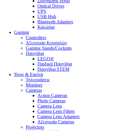
Συστήματα Ήχου
Optical Drives
UPS
USB Hub
Bluetooth Adapters
Καλώδια
Gaming
Controllers
Αξεσουάρ Κονσολών
Gaming Stands/Cockpits
Παιχνίδια
LEGO®
Παιδικά Παιχνίδια
Παιχνίδια STEM
Ήχος & Εικόνα
Τηλεοράσεις
Monitors
Cameras
Action Cameras
Photo Cameras
Camera Lens
Camera Lens Filters
Camera Lens Adapters
Αξεσουάρ Cameras
Projectors