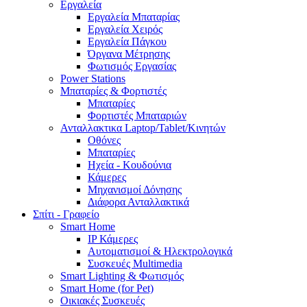
Εργαλεία
Εργαλεία Μπαταρίας
Εργαλεία Χειρός
Εργαλεία Πάγκου
Όργανα Μέτρησης
Φωτισμός Εργασίας
Power Stations
Μπαταρίες & Φορτιστές
Μπαταρίες
Φορτιστές Μπαταριών
Ανταλλακτικα Laptop/Tablet/Κινητών
Οθόνες
Μπαταρίες
Ηχεία - Κουδούνια
Κάμερες
Μηχανισμοί Δόνησης
Διάφορα Ανταλλακτικά
Σπίτι - Γραφείο
Smart Home
IP Κάμερες
Αυτοματισμοί & Ηλεκτρολογικά
Συσκευές Multimedia
Smart Lighting & Φωτισμός
Smart Home (for Pet)
Οικιακές Συσκευές