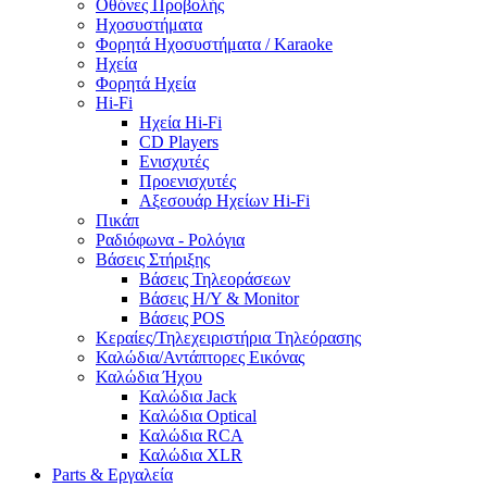
Οθόνες Προβολής
Ηχοσυστήματα
Φορητά Ηχοσυστήματα / Karaoke
Ηχεία
Φορητά Ηχεία
Hi-Fi
Ηχεία Hi-Fi
CD Players
Ενισχυτές
Προενισχυτές
Αξεσουάρ Ηχείων Hi-Fi
Πικάπ
Ραδιόφωνα - Ρολόγια
Βάσεις Στήριξης
Βάσεις Τηλεοράσεων
Βάσεις Η/Υ & Monitor
Βάσεις POS
Κεραίες/Τηλεχειριστήρια Τηλεόρασης
Καλώδια/Αντάπτορες Εικόνας
Καλώδια Ήχου
Καλώδια Jack
Καλώδια Optical
Καλώδια RCA
Καλώδια XLR
Parts & Εργαλεία