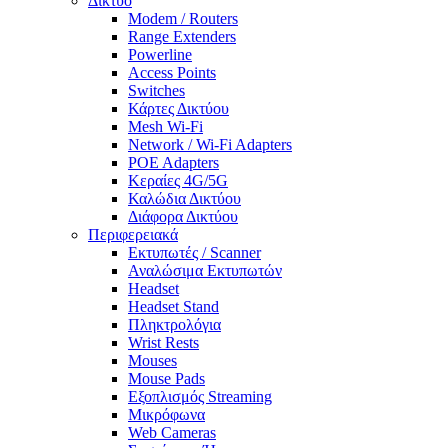
Δίκτυο
Modem / Routers
Range Extenders
Powerline
Access Points
Switches
Κάρτες Δικτύου
Mesh Wi-Fi
Network / Wi-Fi Adapters
POE Adapters
Κεραίες 4G/5G
Καλώδια Δικτύου
Διάφορα Δικτύου
Περιφερειακά
Εκτυπωτές / Scanner
Αναλώσιμα Εκτυπωτών
Headset
Headset Stand
Πληκτρολόγια
Wrist Rests
Mouses
Mouse Pads
Εξοπλισμός Streaming
Μικρόφωνα
Web Cameras