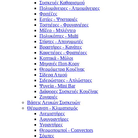
Συσκευές Καθαρισμού
Πολυμάγειρες - Ατμομάγειρες
Φριτέζες
Εστίες - Ψησταριές
Τοστιέρες - Φρυγανιέρες
Μίξερ - Μπλέντερ
Πολυκόπτες - Multi
Στίφτες - Αποχυμωτές
Βραστήρες - Κανάτες
Καφετιέρες - Φραπιέρες
Κοπτικά - Μύλοι
Μηχανές Ποπ-Κορν
Θερμόμετρα Κουζίνας
Σίδερα Ατμού
Σιδερώστρες - Απλώστρες
Ψυγεία - Mini Bar
Διάφορες Συσκευές Κουζίνας
Ζυγαριές
Βάσεις Λευκών Συσκευών
Θέρμανση - Κλιματισμός
Ανεμιστήρες
Αφυγραντήρες
Υγραντήρες
Θερμοπομποί - Convectors
Σόμπες