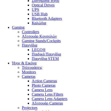
Συστήματα Ήχου
Optical Drives
UPS
USB Hub
Bluetooth Adapters
Καλώδια
Gaming
Controllers
Αξεσουάρ Κονσολών
Gaming Stands/Cockpits
Παιχνίδια
LEGO®
Παιδικά Παιχνίδια
Παιχνίδια STEM
Ήχος & Εικόνα
Τηλεοράσεις
Monitors
Cameras
Action Cameras
Photo Cameras
Camera Lens
Camera Lens Filters
Camera Lens Adapters
Αξεσουάρ Cameras
Projectors