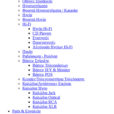
Οθόνες Προβολής
Ηχοσυστήματα
Φορητά Ηχοσυστήματα / Karaoke
Ηχεία
Φορητά Ηχεία
Hi-Fi
Ηχεία Hi-Fi
CD Players
Ενισχυτές
Προενισχυτές
Αξεσουάρ Ηχείων Hi-Fi
Πικάπ
Ραδιόφωνα - Ρολόγια
Βάσεις Στήριξης
Βάσεις Τηλεοράσεων
Βάσεις Η/Υ & Monitor
Βάσεις POS
Κεραίες/Τηλεχειριστήρια Τηλεόρασης
Καλώδια/Αντάπτορες Εικόνας
Καλώδια Ήχου
Καλώδια Jack
Καλώδια Optical
Καλώδια RCA
Καλώδια XLR
Parts & Εργαλεία