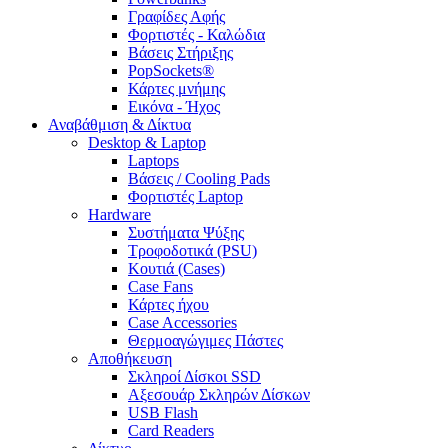
Γραφίδες Αφής
Φορτιστές - Καλώδια
Βάσεις Στήριξης
PopSockets®
Κάρτες μνήμης
Εικόνα - Ήχος
Αναβάθμιση & Δίκτυα
Desktop & Laptop
Laptops
Βάσεις / Cooling Pads
Φορτιστές Laptop
Hardware
Συστήματα Ψύξης
Τροφοδοτικά (PSU)
Κουτιά (Cases)
Case Fans
Κάρτες ήχου
Case Accessories
Θερμοαγώγιμες Πάστες
Αποθήκευση
Σκληροί Δίσκοι SSD
Αξεσουάρ Σκληρών Δίσκων
USB Flash
Card Readers