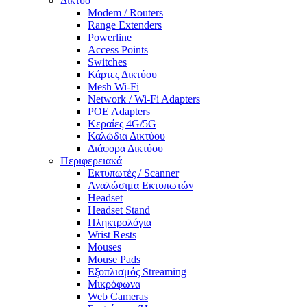
Δίκτυο
Modem / Routers
Range Extenders
Powerline
Access Points
Switches
Κάρτες Δικτύου
Mesh Wi-Fi
Network / Wi-Fi Adapters
POE Adapters
Κεραίες 4G/5G
Καλώδια Δικτύου
Διάφορα Δικτύου
Περιφερειακά
Εκτυπωτές / Scanner
Αναλώσιμα Εκτυπωτών
Headset
Headset Stand
Πληκτρολόγια
Wrist Rests
Mouses
Mouse Pads
Εξοπλισμός Streaming
Μικρόφωνα
Web Cameras