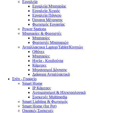
Εργαλεία
Εργαλεία Μπαταρίας
Εργαλεία Χειρός
Εργαλεία Πάγκου
Όργανα Μέτρησης
Φωτισμός Εργασίας
Power Stations
Μπαταρίες & Φορτιστές
Μπαταρίες
Φορτιστές Μπαταριών
Ανταλλακτικα Laptop/Tablet/Κινητών
Οθόνες
Μπαταρίες
Ηχεία - Κουδούνια
Κάμερες
Μηχανισμοί Δόνησης
Διάφορα Ανταλλακτικά
Σπίτι - Γραφείο
Smart Home
IP Κάμερες
Αυτοματισμοί & Ηλεκτρολογικά
Συσκευές Multimedia
Smart Lighting & Φωτισμός
Smart Home (for Pet)
Οικιακές Συσκευές