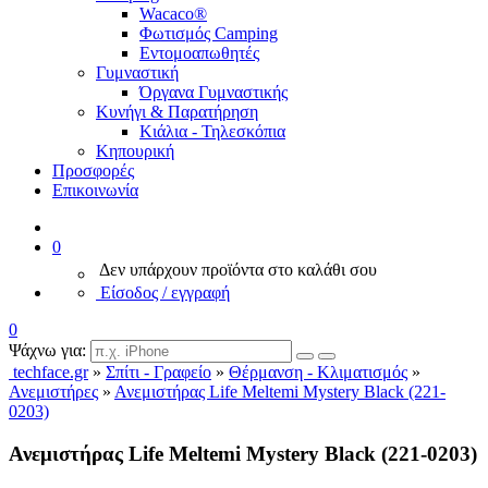
Wacaco®
Φωτισμός Camping
Εντομοαπωθητές
Γυμναστική
Όργανα Γυμναστικής
Κυνήγι & Παρατήρηση
Κιάλια - Τηλεσκόπια
Κηπουρική
Προσφορές
Επικοινωνία
0
Δεν υπάρχουν προϊόντα στο καλάθι σου
Είσοδος / εγγραφή
0
Ψάχνω για:
techface.gr
»
Σπίτι - Γραφείο
»
Θέρμανση - Κλιματισμός
»
Ανεμιστήρες
»
Ανεμιστήρας Life Meltemi Mystery Black (221-
0203)
Ανεμιστήρας Life Meltemi Mystery Black (221-0203)