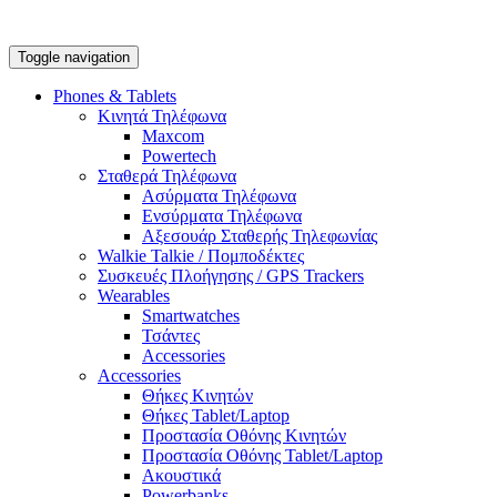
Toggle navigation
Phones & Tablets
Κινητά Τηλέφωνα
Maxcom
Powertech
Σταθερά Τηλέφωνα
Ασύρματα Τηλέφωνα
Ενσύρματα Τηλέφωνα
Αξεσουάρ Σταθερής Τηλεφωνίας
Walkie Talkie / Πομποδέκτες
Συσκευές Πλοήγησης / GPS Trackers
Wearables
Smartwatches
Τσάντες
Accessories
Accessories
Θήκες Κινητών
Θήκες Tablet/Laptop
Προστασία Οθόνης Κινητών
Προστασία Οθόνης Tablet/Laptop
Ακουστικά
Powerbanks