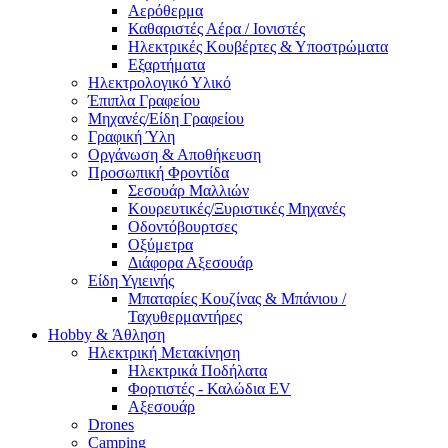
Αερόθερμα
Καθαριστές Αέρα / Ιονιστές
Ηλεκτρικές Κουβέρτες & Υποστρώματα
Εξαρτήματα
Ηλεκτρολογικό Υλικό
Έπιπλα Γραφείου
Μηχανές/Είδη Γραφείου
Γραφική Ύλη
Οργάνωση & Αποθήκευση
Προσωπική Φροντίδα
Σεσουάρ Μαλλιών
Κουρευτικές/Ξυριστικές Μηχανές
Οδοντόβουρτσες
Οξύμετρα
Διάφορα Αξεσουάρ
Είδη Υγιεινής
Μπαταρίες Κουζίνας & Μπάνιου /
Ταχυθερμαντήρες
Ηobby & Άθληση
Ηλεκτρική Μετακίνηση
Ηλεκτρικά Ποδήλατα
Φορτιστές - Καλώδια EV
Αξεσουάρ
Drones
Camping